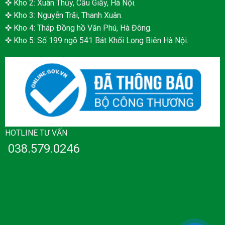
✜ Kho 2: Xuân Thủy, Cầu Giấy, Hà Nội.
✜ Kho 3: Nguyễn Trãi, Thanh Xuân.
✜ Kho 4: Tháp Đồng hồ Văn Phú, Hà Đông.
✜ Kho 5: Số 199 ngõ 541 Bát Khối Long Biên Hà Nội.
HOTLINE TƯ VẤN
038.579.0246