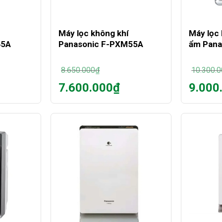
+
+
Máy lọc không khí
Máy lọc 
45A
Panasonic F-PXM55A
ẩm Pana
8.650.000
₫
10.300.
Giá
Giá
7.600.000
₫
9.000
gốc
gốc
Giá
Giá
là:
là:
hiện
hiện
8.650.000₫.
10.300.
tại
tại
là:
là:
7.600.000₫.
9.000.00