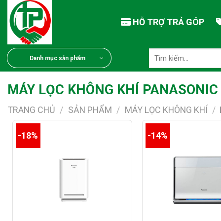
Chuyển
đến
HỖ TRỢ TRẢ GÓP
nội
dung
Tìm
Danh mục sản phẩm
kiếm:
MÁY LỌC KHÔNG KHÍ PANASONIC
TRANG CHỦ
/
SẢN PHẨM
/
MÁY LỌC KHÔNG KHÍ
/
-18%
-14%