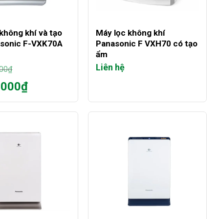
+
không khí và tạo
Máy lọc không khí
sonic F-VXK70A
Panasonic F VXH70 có tạo
ẩm
Liên hệ
000
₫
.000
₫
000₫.
0₫.