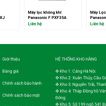
+
+
Máy lọc không khí
Máy Lọc
0XJ
Panasonic F PXF35A
Panason
Liên hệ
Liên hệ
Giới thiệu
HỆ THỐNG KHO HÀNG
Bảng giá
✜ Kho 1: Cảng Hà Nội.
✜ Kho 2: Xuân Thủy, Cầu Giấ
Chính sách bảo hành
✜ Kho 3: Nguyễn Trãi, Than
✜ Kho 4: Tháp Đồng hồ Văn
Chính sách bảo mật
Đông.
✜ Kho 5: Số 199 ngõ 541 B