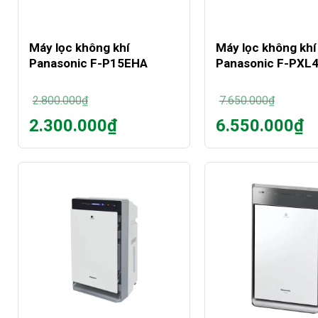
+
+
Máy lọc không khí
Máy lọc không khí
Panasonic F-P15EHA
Panasonic F-PXL
2.800.000
₫
7.650.000
₫
Giá
Giá
2.300.000
₫
6.550.000
₫
gốc
gốc
Giá
Giá
là:
là:
hiện
hiện
2.800.000₫.
7.650.000₫.
tại
tại
là:
là:
2.300.000₫.
6.550.000₫.