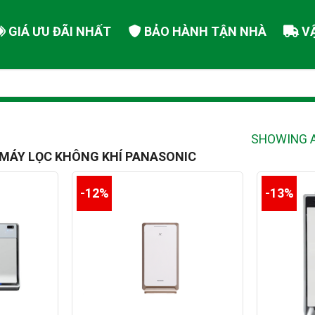
GIÁ ƯU ĐÃI NHẤT
BẢO HÀNH TẬN NHÀ
V
SHOWING A
MÁY LỌC KHÔNG KHÍ PANASONIC
-12%
-13%