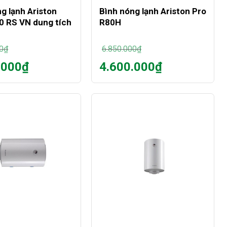
g lạnh Ariston
Bình nóng lạnh Ariston Pro
0 RS VN dung tích
R80H
0
₫
6.850.000
₫
Giá
.000
₫
4.600.000
₫
gốc
Giá
là:
hiện
0₫.
6.850.000₫.
tại
là:
0₫.
4.600.000₫.
+