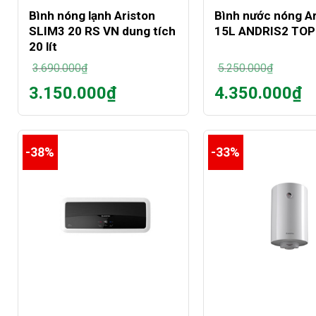
Bình nóng lạnh Ariston
Bình nước nóng Ar
SLIM3 20 RS VN dung tích
15L ANDRIS2 TOP 
20 lít
3.690.000
₫
5.250.000
₫
Giá
Giá
3.150.000
₫
4.350.000
₫
gốc
gốc
Giá
Giá
là:
là:
hiện
hiện
3.690.000₫.
5.250.000₫.
tại
tại
là:
là:
-38%
-33%
3.150.000₫.
4.350.000₫.
+
+