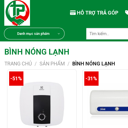
Chuyển
đến
HỖ TRỢ TRẢ GÓP
nội
dung
Tìm
Danh mục sản phẩm
kiếm:
BÌNH NÓNG LẠNH
TRANG CHỦ
/
SẢN PHẨM
/
BÌNH NÓNG LẠNH
-51%
-31%