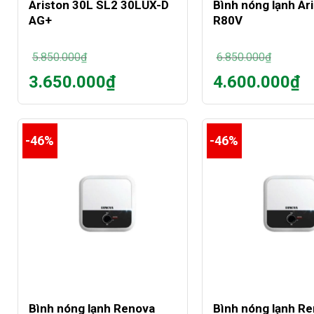
Ariston 30L SL2 30LUX-D
Bình nóng lạnh Ar
AG+
R80V
5.850.000
₫
6.850.000
₫
Giá
Giá
3.650.000
₫
4.600.000
₫
gốc
gốc
Giá
Giá
là:
là:
hiện
hiện
5.850.000₫.
6.850.000₫.
tại
tại
là:
là:
-46%
-46%
3.650.000₫.
4.600.000₫.
+
+
Bình nóng lạnh Renova
Bình nóng lạnh R