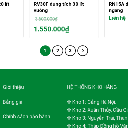
0 lít
RV30F dung tích 30 lít
RN15A du
vuông
ngang
Liên hệ
3.600.000
₫
Giá
1.550.000
₫
gốc
Giá
là:
hiện
3.600.000₫.
tại
1
2
3
là:
1.550.000₫.
Giới thiệu
HỆ THỐNG KHO HÀNG
Bảng giá
✜ Kho 1: Cảng Hà Nội.
✜ Kho 2: Xuân Thủy, Cầu Giấ
Chính sách bảo hành
✜ Kho 3: Nguyễn Trãi, Than
✜ Kho 4: Tháp Đồng hồ Văn