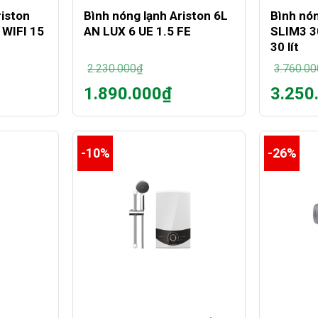
iston
Bình nóng lạnh Ariston 6L
Bình nón
WIFI 15
AN LUX 6 UE 1.5 FE
SLIM3 3
30 lít
2.230.000
₫
3.760.00
Giá
Giá
1.890.000
₫
3.250
gốc
gốc
Giá
Giá
là:
là:
hiện
hiện
2.230.000₫.
3.760.00
tại
tại
là:
là:
-10%
-26%
1.890.000₫.
3.250.00
+
+