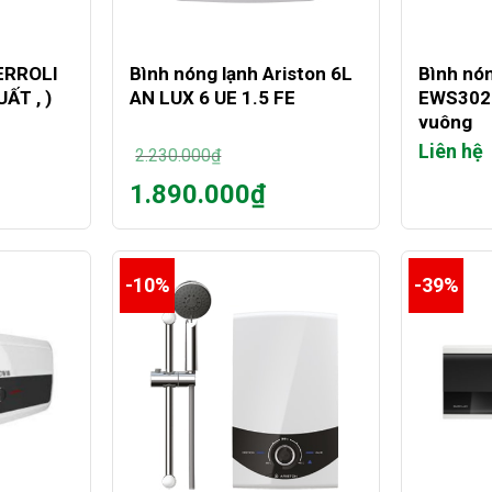
+
+
ERROLI
Bình nóng lạnh Ariston 6L
Bình nón
ẤT , )
AN LUX 6 UE 1.5 FE
EWS302D
vuông
Liên hệ
2.230.000
₫
Giá
1.890.000
₫
gốc
Giá
là:
hiện
2.230.000₫.
tại
là:
-10%
-39%
1.890.000₫.