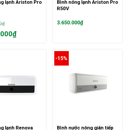
g lạnh Ariston Pro
Bình nóng lạnh Ariston Pro
R50V
3.650.000
₫
0
₫
.000
₫
0₫.
-15%
0₫.
+
ng lạnh Renova
Bình nước nóng gián tiếp