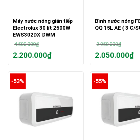
+
+
Máy nước nóng gián tiếp
Bình nước nóng F
Electrolux 30 lít 2500W
QQ 15L AE ( 3 C/SU
EWS302DX-DWM
4.500.000
₫
2.950.000
₫
Giá
Giá
2.200.000
₫
2.050.000
₫
gốc
gốc
Giá
Giá
là:
là:
hiện
hiện
4.500.000₫.
2.950.000₫.
tại
tại
là:
là:
-53%
-55%
2.200.000₫.
2.050.000₫.