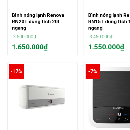
+
+
Bình nóng lạnh Renova
Bình nóng lạnh R
RN20T dung tích 20L
RN15T dung tích 
ngang
ngang
3.500.000
₫
3.450.000
₫
Giá
Giá
1.650.000
₫
1.550.000
₫
gốc
gốc
Giá
Giá
là:
là:
hiện
hiện
3.500.000₫.
3.450.000₫.
tại
tại
là:
là:
-17%
-7%
1.650.000₫.
1.550.000₫.
+
+