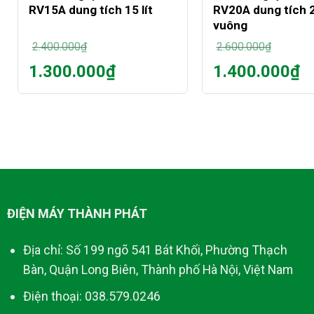
RV15A dung tích 15 lít
RV20A dung tích 2
vuông
2.400.000
₫
2.600.000
₫
Giá
Giá
1.300.000
₫
1.400.000
₫
gốc
gốc
Giá
Giá
là:
là:
hiện
hiện
2.400.000₫.
2.600.000₫.
tại
tại
là:
là:
1.300.000₫.
1.400.000₫.
ĐIỆN MÁY THÀNH PHÁT
Địa chỉ: Số 199 ngõ 541 Bát Khối, Phường Thạch
Bàn, Quận Long Biên, Thành phố Hà Nội, Việt Nam
Điện thoại: 038.579.0246