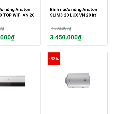
ớc nóng Ariston
Bình nước nóng Ariston
0 TOP WIFI VN 20
SLIM3 20 LUX VN 20 lít
0
₫
4.500.000
₫
Giá
.000
₫
3.450.000
₫
gốc
Giá
là:
hiện
0₫.
4.500.000₫.
tại
là:
-33%
0₫.
3.450.000₫.
+