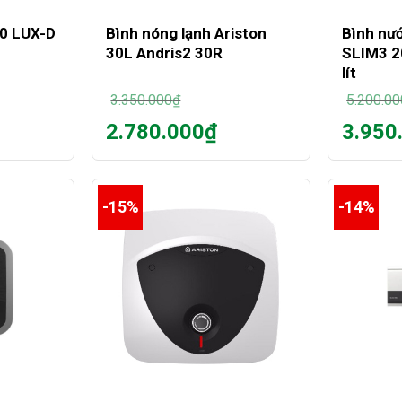
30 LUX-D
Bình nóng lạnh Ariston
Bình nư
30L Andris2 30R
SLIM3 2
lít
3.350.000
₫
5.200.00
Giá
Giá
2.780.000
₫
3.950
gốc
gốc
Giá
Giá
là:
là:
hiện
hiện
3.350.000₫.
5.200.00
tại
tại
là:
là:
-15%
-14%
2.780.000₫.
3.950.00
+
+