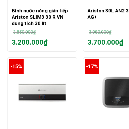
Bình nước nóng gián tiếp
Ariston 30L AN2 
Ariston SLIM3 30 R VN
AG+
dung tích 30 lít
3.850.000
₫
3.980.000
₫
Giá
Giá
3.200.000
₫
3.700.000
₫
gốc
gốc
Giá
Giá
là:
là:
hiện
hiện
3.850.000₫.
3.980.000₫.
tại
tại
là:
là:
-15%
-17%
3.200.000₫.
3.700.000₫.
+
+