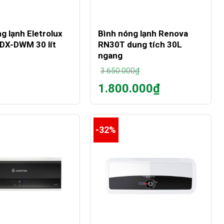
+
g lạnh Eletrolux
Bình nóng lạnh Renova
X-DWM 30 lít
RN30T dung tích 30L
ngang
3.650.000
₫
Giá
1.800.000
₫
gốc
Giá
là:
hiện
3.650.000₫.
tại
là:
-32%
1.800.000₫.