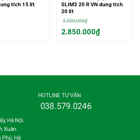
ng tích 15 lít
SLIM3 20 R VN dung tích
20 lít
3.350.000
₫
Giá
2.850.000
₫
gốc
Giá
là:
hiện
3.350.000₫.
tại
là:
2.850.000₫.
HOTLINE TƯ VẤN
038.579.0246
y, Hà Nội.
h Xuân.
 Phú, Hà