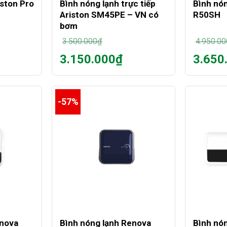
iston Pro
Bình nóng lạnh trực tiếp
Bình nón
Ariston SM45PE – VN có
R50SH
bơm
3.500.000
₫
4.950.00
Giá
Giá
3.150.000
₫
3.650
gốc
gốc
Giá
Giá
là:
là:
hiện
hiện
3.500.000₫.
4.950.00
tại
tại
là:
là:
-57%
3.150.000₫.
3.650.00
+
+
enova
Bình nóng lạnh Renova
Bình nó