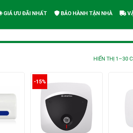
GIÁ ƯU ĐÃI NHẤT
BẢO HÀNH TẬN NHÀ
V
HIỂN THỊ 1–30 
-15%