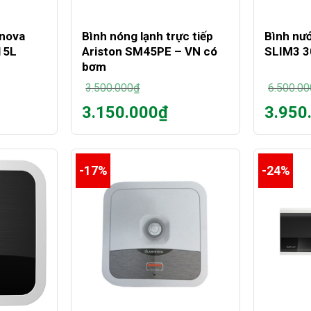
+
+
enova
Bình nóng lạnh trực tiếp
Bình nư
15L
Ariston SM45PE – VN có
SLIM3 30
bơm
3.500.000
₫
6.500.00
Giá
Giá
3.150.000
₫
3.950
gốc
gốc
Giá
Giá
là:
là:
hiện
hiện
3.500.000₫.
6.500.00
tại
tại
là:
là:
-17%
-24%
3.150.000₫.
3.950.00
+
+