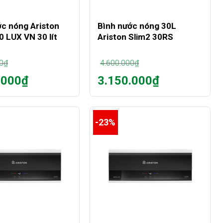
+
ớc nóng Ariston
Bình nước nóng 30L
 LUX VN 30 lít
Ariston Slim2 30RS
0
₫
4.600.000
₫
Giá
.000
₫
3.150.000
₫
gốc
Giá
là:
hiện
0₫.
4.600.000₫.
tại
là:
-23%
0₫.
3.150.000₫.
+