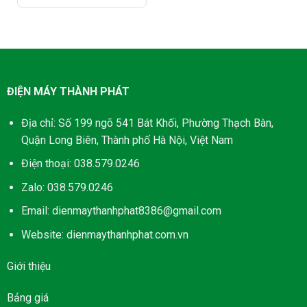
là:
Giá
24.300.000₫.
hiện
tại
là:
14.080.000₫.
ĐIỆN MÁY THÀNH PHÁT
Địa chỉ: Số 199 ngõ 541 Bát Khối, Phường Thạch Bàn,
Quận Long Biên, Thành phố Hà Nội, Việt Nam
Điện thoại: 038.579.0246
Zalo: 038.579.0246
Email: dienmaythanhphat8386@gmail.com
Website: dienmaythanhphat.com.vn
Giới thiệu
Bảng giá