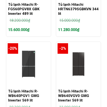
Tủ lạnh Hitachi R-
Tủ lạnh Hitachi
FG560PGV8X GBK
HRTN6379SGBKVN 344
Inverter 489 lít
lít
18.200.000
₫
15.000.000
₫
Giá
Giá
15.600.000
₫
11.280.000
₫
gốc
gốc
là:
là:
Giá
Giá
18.200.000₫.
15.000.000₫.
hiện
hiện
tại
tại
-20%
-2%
là:
là:
15.600.000₫.
11.280.000₫.
Tủ lạnh Hitachi R-
Tủ lạnh Hitachi R-
WB640PGV1 GMG
WB640VGV0 GMG
Inverter 569 lít
Inverter 569 lít