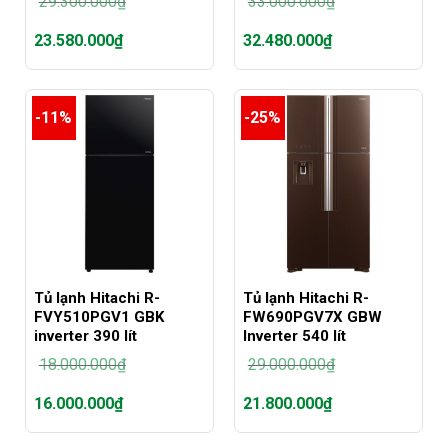
29.300.000
₫
33.000.000
₫
Giá
Giá
23.580.000
₫
32.480.000
₫
gốc
gốc
là:
là:
Giá
Giá
29.300.000₫.
33.000.000₫.
hiện
hiện
tại
tại
-11%
-25%
là:
là:
23.580.000₫.
32.480.000₫.
Tủ lạnh Hitachi R-
Tủ Iạnh Hitachi R-
FVY510PGV1 GBK
FW690PGV7X GBW
inverter 390 lít
Inverter 540 lít
18.000.000
₫
29.000.000
₫
Giá
Giá
16.000.000
₫
21.800.000
₫
gốc
gốc
là:
là:
Giá
Giá
18.000.000₫.
29.000.000₫.