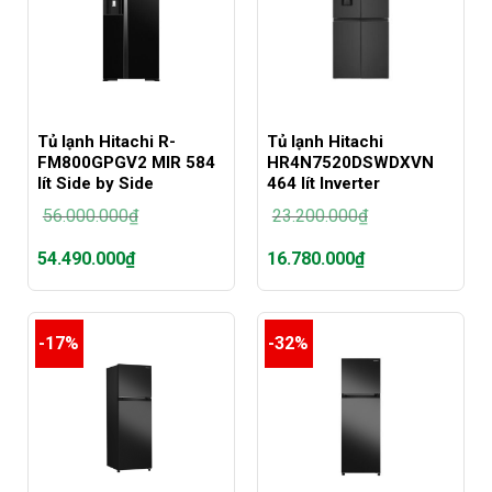
Tủ Iạnh Hitachi R-
Tủ lạnh Hitachi
FM800GPGV2 MIR 584
HR4N7520DSWDXVN
lít Side by Side
464 lít Inverter
56.000.000
₫
23.200.000
₫
Giá
Giá
54.490.000
₫
16.780.000
₫
gốc
gốc
là:
là:
Giá
Giá
56.000.000₫.
23.200.000₫.
hiện
hiện
tại
tại
-17%
-32%
là:
là:
54.490.000₫.
16.780.000₫.