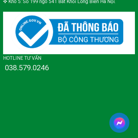
✜ Kho 5: Số 199 ngõ 541 Bát Khối Long Biên Hà Nội.
HOTLINE TƯ VẤN
038.579.0246