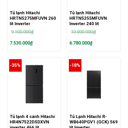
Tủ lạnh Hitachi
Tủ lạnh Hitachi
HRTN5275MFUVN 260
HRTN5255MFUVN
lít Inverter
Inverter 240 lít
9.100.000
₫
10.000.000
₫
Giá
Giá
7.530.000
₫
6.780.000
₫
gốc
gốc
là:
là:
Giá
Giá
9.100.000₫.
10.000.000₫.
hiện
hiện
tại
tại
-35%
-18%
là:
là:
7.530.000₫.
6.780.000₫.
Tủ lạnh 4 cánh Hitachi
Tủ Lạnh Hitachi R-
HR4N7522DSDXVN
WB640PGV1 (GCK) 569
inverter 466 lít
lít Inverter