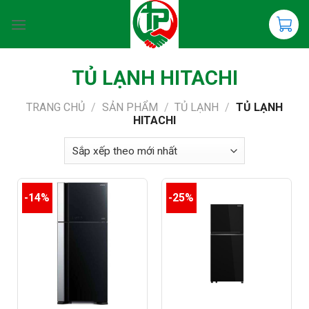
Chuyển
đến
nội
dung
TỦ LẠNH HITACHI
TRANG CHỦ
/
SẢN PHẨM
/
TỦ LẠNH
/
TỦ LẠNH
HITACHI
-14%
-25%