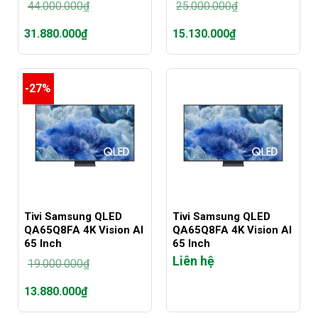
44.000.000
₫
25.000.000
₫
Giá
Giá
31.880.000
₫
15.130.000
₫
gốc
gốc
là:
là:
Giá
Giá
44.000.000₫.
25.000.000₫.
hiện
hiện
tại
tại
-27%
là:
là:
31.880.000₫.
15.130.000₫.
Tivi Samsung QLED
Tivi Samsung QLED
QA65Q8FA 4K Vision AI
QA65Q8FA 4K Vision AI
65 Inch
65 Inch
Liên hệ
19.000.000
₫
Giá
13.880.000
₫
gốc
là:
Giá