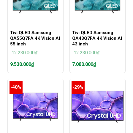
Tivi QLED Samsung
Tivi QLED Samsung
QA55Q7FA 4K Vision AI
QA43Q7FA 4K Vision AI
55 inch
43 inch
12.230.000
₫
12.230.000
₫
Giá
Giá
9.530.000
₫
7.080.000
₫
gốc
gốc
là:
là:
Giá
Giá
12.230.000₫.
12.230.000₫.
hiện
hiện
tại
tại
-40%
-29%
là:
là:
9.530.000₫.
7.080.000₫.