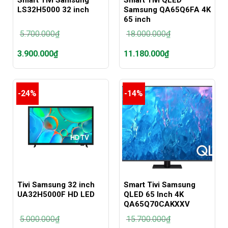
LS32H5000 32 inch
Samsung QA65Q6FA 4K
65 inch
5.700.000
₫
18.000.000
₫
Giá
Giá
3.900.000
₫
11.180.000
₫
gốc
gốc
là:
là:
Giá
Giá
5.700.000₫.
18.000.000₫.
hiện
hiện
tại
tại
-24%
-14%
là:
là:
3.900.000₫.
11.180.000₫.
Tivi Samsung 32 inch
Smart Tivi Samsung
UA32H5000F HD LED
QLED 65 Inch 4K
QA65Q70CAKXXV
5.000.000
₫
15.700.000
₫