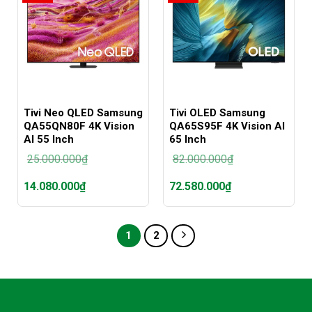
131.680.000₫.
30.100.000₫.
Tivi Neo QLED Samsung
Tivi OLED Samsung
QA55QN80F 4K Vision
QA65S95F 4K Vision AI
AI 55 Inch
65 Inch
25.000.000
₫
82.000.000
₫
Giá
Giá
14.080.000
₫
72.580.000
₫
gốc
gốc
là:
là:
Giá
Giá
25.000.000₫.
82.000.000₫.
hiện
hiện
tại
tại
1
2
là:
là:
14.080.000₫.
72.580.000₫.