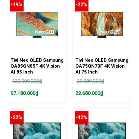
tại
tại
-19%
-22%
là:
là:
69.680.000₫.
50.880.000₫.
Tivi Neo QLED Samsung
Tivi Neo QLED Samsung
QA85QN85F 4K Vision
QA75QN70F 4K Vision
AI 85 Inch
AI 75 Inch
120.000.000
₫
29.000.000
₫
Giá
Giá
97.180.000
₫
22.680.000
₫
gốc
gốc
là:
là:
Giá
Giá
120.000.000₫.
29.000.000₫.
hiện
hiện
tại
tại
-22%
-42%
là:
là:
97.180.000₫.
22.680.000₫.