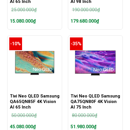
AI 65 Inch
AI 98 Inch
25.000.000
₫
190.000.000
₫
Giá
Giá
15.080.000
₫
179.680.000
₫
gốc
gốc
là:
là:
Giá
Giá
25.000.000₫.
190.000.000₫.
hiện
hiện
tại
tại
-10%
-35%
là:
là:
15.080.000₫.
179.680.000₫.
Tivi Neo QLED Samsung
Tivi Neo QLED Samsung
QA65QN85F 4K Vision
QA75QN80F 4K Vision
AI 65 Inch
AI 75 Inch
50.000.000
₫
80.000.000
₫
Giá
Giá
45.080.000
₫
51.980.000
₫
gốc
gốc