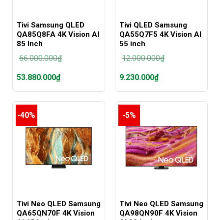
Tivi Samsung QLED
Tivi QLED Samsung
QA85Q8FA 4K Vision AI
QA55Q7F5 4K Vision AI
85 Inch
55 inch
66.000.000
₫
12.000.000
₫
Giá
Giá
53.880.000
₫
9.230.000
₫
gốc
gốc
là:
là:
Giá
Giá
66.000.000₫.
12.000.000₫.
hiện
hiện
tại
tại
-40%
-5%
là:
là:
53.880.000₫.
9.230.000₫.
Tivi Neo QLED Samsung
Tivi Neo QLED Samsung
QA65QN70F 4K Vision
QA98QN90F 4K Vision