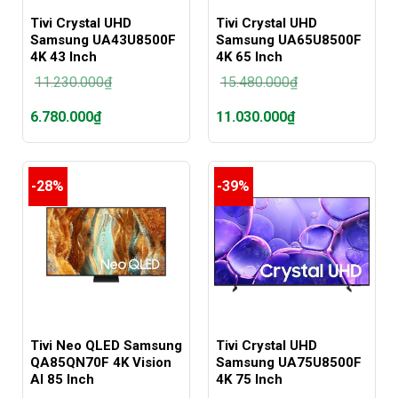
Tivi Crystal UHD
Tivi Crystal UHD
Samsung UA43U8500F
Samsung UA65U8500F
4K 43 Inch
4K 65 Inch
11.230.000
₫
15.480.000
₫
Giá
Giá
6.780.000
₫
11.030.000
₫
gốc
gốc
là:
là:
Giá
Giá
11.230.000₫.
15.480.000₫.
hiện
hiện
tại
tại
-28%
-39%
là:
là:
6.780.000₫.
11.030.000₫.
Tivi Neo QLED Samsung
Tivi Crystal UHD
QA85QN70F 4K Vision
Samsung UA75U8500F
AI 85 Inch
4K 75 Inch