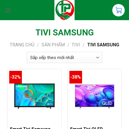
Chuyển
đến
nội
dung
TIVI SAMSUNG
TRANG CHỦ
/
SẢN PHẨM
/
TIVI
/
TIVI SAMSUNG
-32%
-38%
Smart Tivi Samsung
Smart Tivi QLED