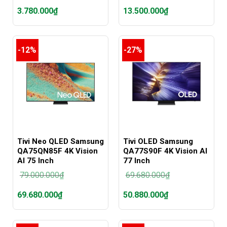
Giá
Giá
3.780.000
₫
13.500.000
₫
gốc
gốc
là:
là:
Giá
Giá
5.000.000₫.
15.700.000₫.
hiện
hiện
tại
tại
-12%
-27%
là:
là:
3.780.000₫.
13.500.000₫.
Tivi Neo QLED Samsung
Tivi OLED Samsung
QA75QN85F 4K Vision
QA77S90F 4K Vision AI
AI 75 Inch
77 Inch
79.000.000
₫
69.680.000
₫
Giá
Giá
69.680.000
₫
50.880.000
₫
gốc
gốc
là:
là:
Giá
Giá
79.000.000₫.
69.680.000₫.
hiện
hiện