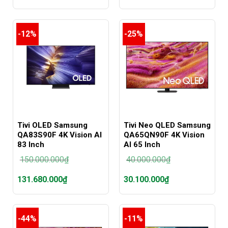
là:
là:
Giá
Giá
50.000.000₫.
80.000.000₫.
hiện
hiện
tại
tại
-12%
-25%
là:
là:
45.080.000₫.
51.980.000₫.
Tivi OLED Samsung
Tivi Neo QLED Samsung
QA83S90F 4K Vision AI
QA65QN90F 4K Vision
83 Inch
AI 65 Inch
150.000.000
₫
40.000.000
₫
Giá
Giá
131.680.000
₫
30.100.000
₫
gốc
gốc
là:
là:
Giá
Giá
150.000.000₫.
40.000.000₫.
hiện
hiện
tại
tại
-44%
-11%
là:
là: