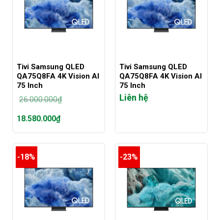
Tivi Samsung QLED
Tivi Samsung QLED
QA75Q8FA 4K Vision AI
QA75Q8FA 4K Vision AI
75 Inch
75 Inch
Liên hệ
26.000.000
₫
Giá
18.580.000
₫
gốc
là:
Giá
26.000.000₫.
hiện
tại
-18%
-23%
là:
18.580.000₫.