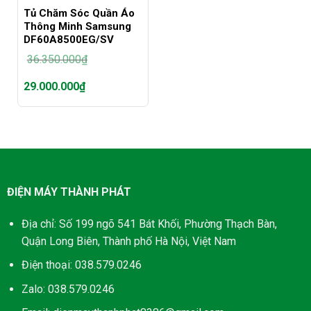
Tủ Chăm Sóc Quần Áo
Thông Minh Samsung
DF60A8500EG/SV
36.350.000
₫
Giá
29.000.000
₫
gốc
là:
Giá
36.350.000₫.
hiện
tại
là:
29.000.000₫.
ĐIỆN MÁY THÀNH PHÁT
Địa chỉ: Số 199 ngõ 541 Bát Khối, Phường Thạch Bàn,
Quận Long Biên, Thành phố Hà Nội, Việt Nam
Điện thoại: 038.579.0246
Zalo: 038.579.0246