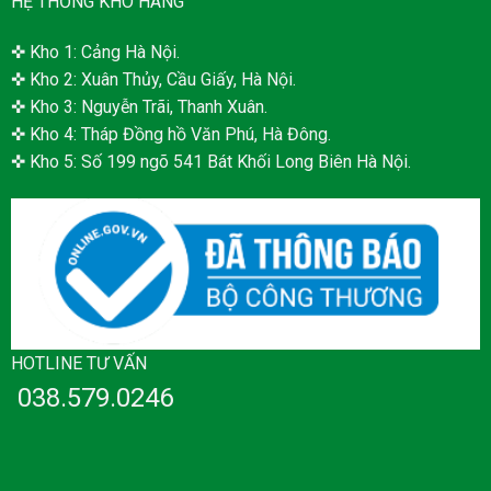
HỆ THỐNG KHO HÀNG
✜ Kho 1: Cảng Hà Nội.
✜ Kho 2: Xuân Thủy, Cầu Giấy, Hà Nội.
✜ Kho 3: Nguyễn Trãi, Thanh Xuân.
✜ Kho 4: Tháp Đồng hồ Văn Phú, Hà Đông.
✜ Kho 5: Số 199 ngõ 541 Bát Khối Long Biên Hà Nội.
HOTLINE TƯ VẤN
038.579.0246