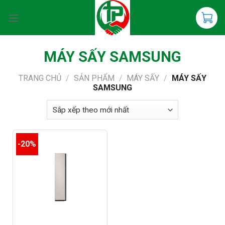
Chuyển
đến
nội
dung
MÁY SẤY SAMSUNG
TRANG CHỦ
/
SẢN PHẨM
/
MÁY SẤY
/
MÁY SẤY
SAMSUNG
-20%