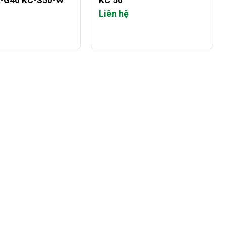
C-G40 KC-S50-W
KC 50
Liên hệ