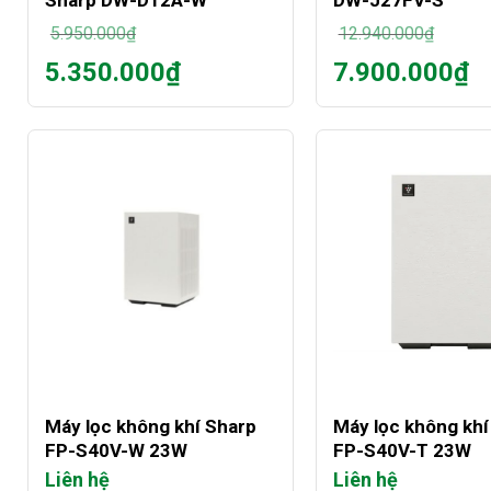
Sharp DW-D12A-W
DW-J27FV-S
5.950.000
₫
12.940.000
₫
Giá
Giá
5.350.000
₫
7.900.000
₫
gốc
gốc
Giá
Giá
là:
là:
hiện
hiện
5.950.000₫.
12.940.000₫.
tại
tại
là:
là:
5.350.000₫.
7.900.000₫.
+
+
Máy lọc không khí Sharp
Máy lọc không khí
FP-S40V-W 23W
FP-S40V-T 23W
Liên hệ
Liên hệ