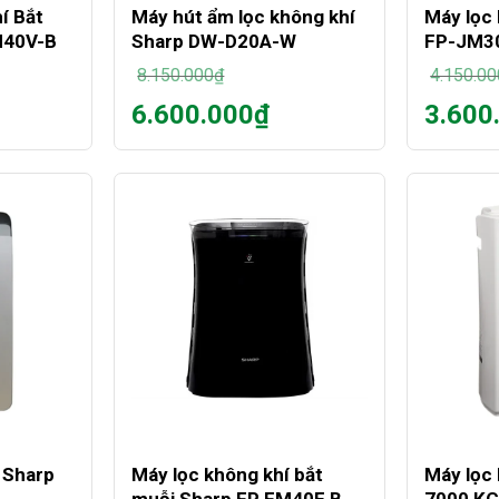
í Bắt
Máy hút ẩm lọc không khí
Máy lọc
M40V-B
Sharp DW-D20A-W
FP-JM3
8.150.000
₫
4.150.00
Giá
Giá
6.600.000
₫
3.600
gốc
gốc
Giá
Giá
là:
là:
hiện
hiện
8.150.000₫.
4.150.00
tại
tại
là:
là:
6.600.000₫.
3.600.00
+
+
 Sharp
Máy lọc không khí bắt
Máy lọc