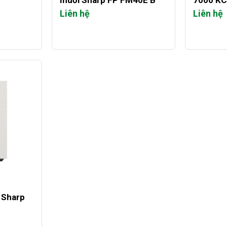
muỗi Sharp FP FM40E B
7000 K
Liên hệ
Liên hệ
 Sharp