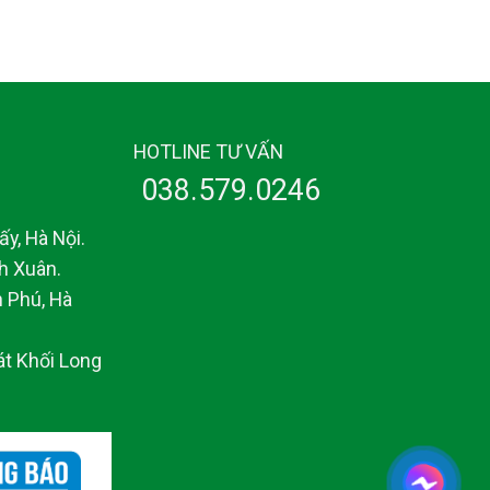
HOTLINE TƯ VẤN
038.579.0246
y, Hà Nội.
h Xuân.
 Phú, Hà
át Khối Long