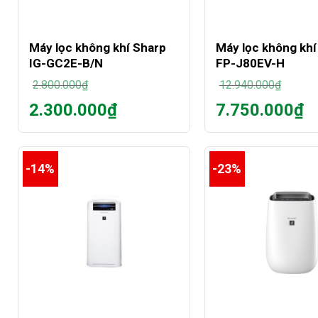
+
+
Máy lọc không khí Sharp
Máy lọc không khí
IG-GC2E-B/N
FP-J80EV-H
2.800.000
₫
12.940.000
₫
Giá
Giá
2.300.000
₫
7.750.000
₫
gốc
gốc
Giá
Giá
là:
là:
hiện
hiện
2.800.000₫.
12.940.000₫.
tại
tại
là:
là:
-14%
-23%
2.300.000₫.
7.750.000₫.
+
+