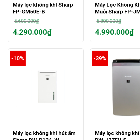
Máy lọc không khí Sharp
Máy Lọc Không Kh
FP-GM50E-B
Muỗi Sharp FP-J
5.600.000
₫
5.800.000
₫
Giá
Giá
4.290.000
₫
4.990.000
₫
gốc
gốc
Giá
Giá
là:
là:
hiện
hiện
5.600.000₫.
5.800.000₫.
tại
tại
là:
là:
-10%
-39%
4.290.000₫.
4.990.000₫.
+
+
Máy lọc không khí hút ẩm
Máy lọc không khí