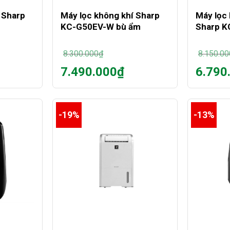
 Sharp
Máy lọc không khí Sharp
Máy lọc
KC-G50EV-W bù ẩm
Sharp 
8.300.000
₫
8.150.00
Giá
Giá
7.490.000
₫
6.790
gốc
gốc
Giá
Giá
là:
là:
hiện
hiện
8.300.000₫.
8.150.00
tại
tại
là:
là:
-19%
-13%
7.490.000₫.
6.790.00
+
+