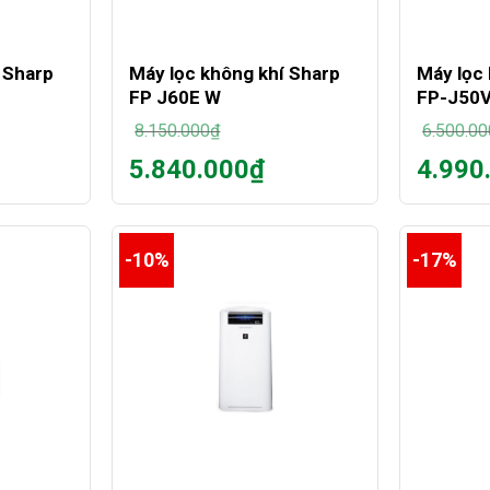
+
+
 Sharp
Máy lọc không khí Sharp
Máy lọc
FP J60E W
FP-J50
8.150.000
₫
6.500.00
Giá
Giá
5.840.000
₫
4.990
gốc
gốc
Giá
Giá
là:
là:
hiện
hiện
8.150.000₫.
6.500.00
tại
tại
là:
là:
-10%
-17%
5.840.000₫.
4.990.00
+
+