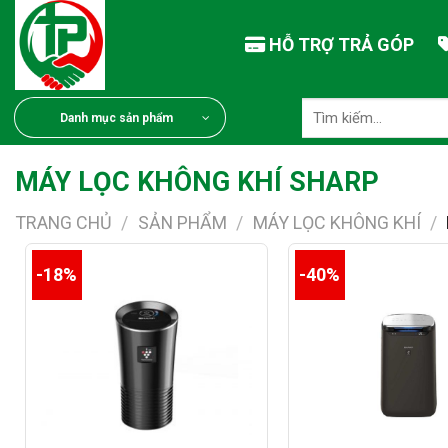
Chuyển
đến
HỖ TRỢ TRẢ GÓP
nội
dung
Tìm
Danh mục sản phẩm
kiếm:
MÁY LỌC KHÔNG KHÍ SHARP
TRANG CHỦ
/
SẢN PHẨM
/
MÁY LỌC KHÔNG KHÍ
/
-18%
-40%