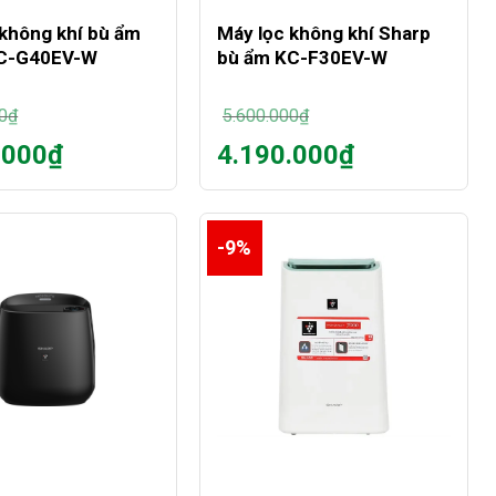
 không khí bù ẩm
Máy lọc không khí Sharp
KC-G40EV-W
bù ẩm KC-F30EV-W
0
₫
5.600.000
₫
Giá
.000
₫
4.190.000
₫
gốc
Giá
là:
hiện
0₫.
5.600.000₫.
tại
là:
-9%
0₫.
4.190.000₫.
+