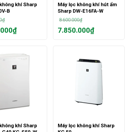
 không khí Sharp
Máy lọc không khí hút ẩm
0V-B
Sharp DW-E16FA-W
0
₫
8.600.000
₫
Giá
.000
₫
7.850.000
₫
gốc
Giá
là:
hiện
0₫.
8.600.000₫.
tại
là:
0₫.
7.850.000₫.
+
 không khí Sharp
Máy lọc không khí Sharp