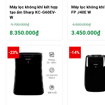
Máy lọc không khí kết hợp
Máy lọc không khí
tạo ẩm Sharp KC-G60EV-
FP J40E W
W
9.700.000
₫
4.500.000
₫
Giá
Giá
8.350.000
₫
3.450.000
₫
gốc
gốc
Giá
Giá
là:
là:
hiện
hiện
9.700.000₫.
4.500.000₫.
tại
tại
là:
là:
-23%
-14%
8.350.000₫.
3.450.000₫.
+
+