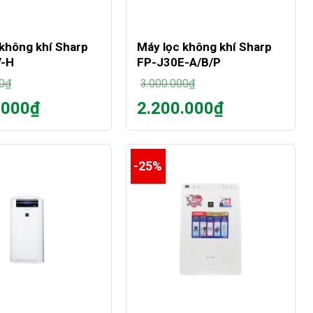
+
 không khí Sharp
Máy lọc không khí Sharp
V-H
FP-J30E-A/B/P
0
₫
3.000.000
₫
Giá
.000
₫
2.200.000
₫
gốc
Giá
là:
hiện
0₫.
3.000.000₫.
tại
là:
-25%
0₫.
2.200.000₫.
+