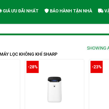
GIÁ ƯU ĐÃI NHẤT
BẢO HÀNH TẬN NHÀ
V
SHOWING A
MÁY LỌC KHÔNG KHÍ SHARP
-28%
-23%