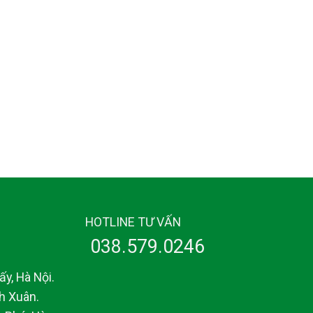
HOTLINE TƯ VẤN
038.579.0246
y, Hà Nội.
h Xuân.