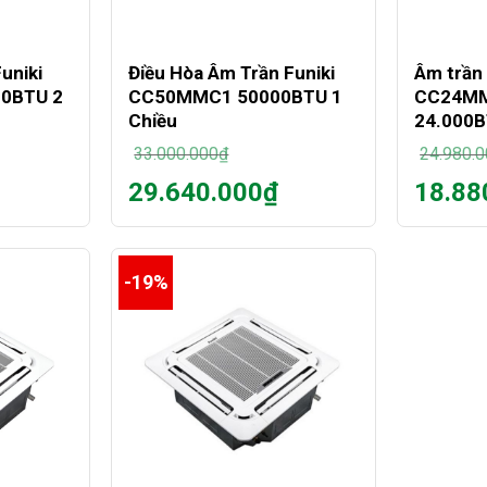
+
+
uniki
Điều Hòa Âm Trần Funiki
Âm trần 
0BTU 2
CC50MMC1 50000BTU 1
CC24MM
Chiều
24.000
33.000.000
₫
24.980.
Giá
Giá
29.640.000
₫
18.88
gốc
gốc
Giá
Giá
là:
là:
hiện
hiện
33.000.000₫.
24.980.
tại
tại
là:
là:
-19%
29.640.000₫.
18.880.