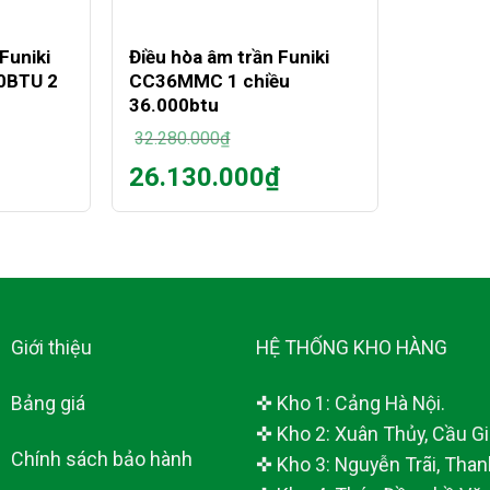
+
Funiki
Điều hòa âm trần Funiki
0BTU 2
CC36MMC 1 chiều
36.000btu
32.280.000
₫
Giá
26.130.000
₫
gốc
Giá
là:
hiện
32.280.000₫.
tại
là:
26.130.000₫.
Giới thiệu
HỆ THỐNG KHO HÀNG
Bảng giá
✜ Kho 1: Cảng Hà Nội.
✜ Kho 2: Xuân Thủy, Cầu Giấ
Chính sách bảo hành
✜ Kho 3: Nguyễn Trãi, Than