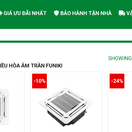
GIÁ ƯU ĐÃI NHẤT
BẢO HÀNH TẬN NHÀ
V
SHOWING 
IỀU HÒA ÂM TRẦN FUNIKI
-10%
-24%