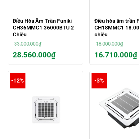
+
+
Điều Hòa Âm Trần Funiki
Điều hòa âm trần F
CH36MMC1 36000BTU 2
CH18MMC1 18.00
Chiều
chiều
33.000.000
₫
18.000.000
₫
Giá
Giá
28.560.000
₫
16.710.000
₫
gốc
gốc
Giá
Giá
là:
là:
hiện
hiện
33.000.000₫.
18.000.000₫.
tại
tại
là:
là:
-12%
-3%
28.560.000₫.
16.710.000₫.