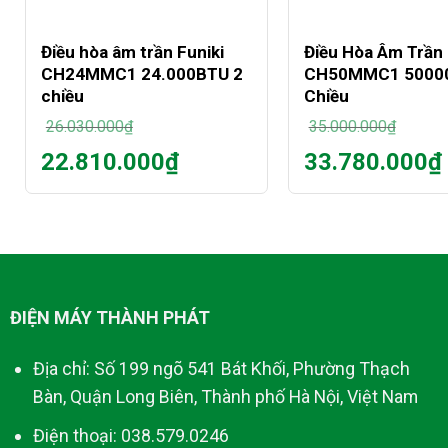
+
+
Điều hòa âm trần Funiki
Điều Hòa Âm Trần 
CH24MMC1 24.000BTU 2
CH50MMC1 5000
chiều
Chiều
26.030.000
₫
35.000.000
₫
Giá
Giá
22.810.000
₫
33.780.000
₫
gốc
gốc
Giá
Giá
là:
là:
hiện
hiện
26.030.000₫.
35.000.000₫.
tại
tại
là:
là:
22.810.000₫.
33.780.000₫.
ĐIỆN MÁY THÀNH PHÁT
Địa chỉ: Số 199 ngõ 541 Bát Khối, Phường Thạch
Bàn, Quận Long Biên, Thành phố Hà Nội, Việt Nam
Điện thoại: 038.579.0246