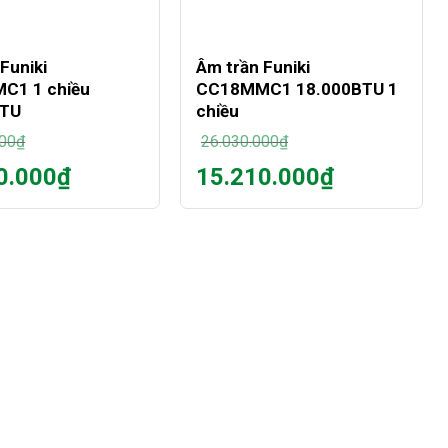
+
Funiki
Âm trần Funiki
C1 1 chiều
CC18MMC1 18.000BTU 1
BTU
chiều
000
₫
26.030.000
₫
Giá
0.000
₫
15.210.000
₫
gốc
Giá
là:
hiện
000₫.
26.030.000₫.
tại
là:
000₫.
15.210.000₫.