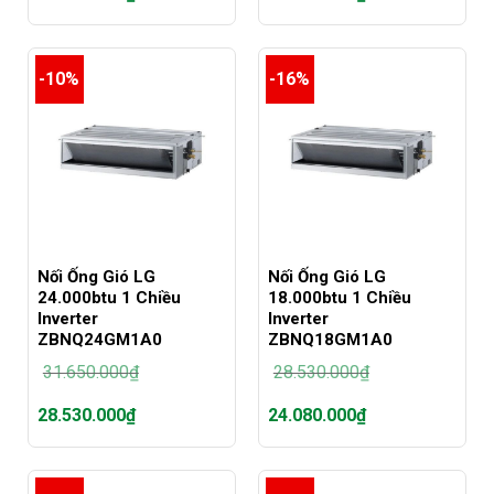
là:
là:
Giá
Giá
43.280.000₫.
43.280.000₫.
hiện
hiện
tại
tại
-10%
-16%
là:
là:
40.280.000₫.
40.280.000₫.
Nối Ống Gió LG
Nối Ống Gió LG
24.000btu 1 Chiều
18.000btu 1 Chiều
Inverter
Inverter
ZBNQ24GM1A0
ZBNQ18GM1A0
31.650.000
₫
28.530.000
₫
Giá
Giá
28.530.000
₫
24.080.000
₫
gốc
gốc
là:
là:
Giá
Giá
31.650.000₫.
28.530.000₫.
hiện
hiện
tại
tại