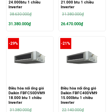
24.000btu 1 chiều
21.000 btu 1 chiều
Inverter
Inverter
38.630.000
₫
31.380.000
₫
Giá
Giá
31.380.000
₫
26.470.000
₫
gốc
gốc
là:
là:
Giá
Giá
38.630.000₫.
31.380.000₫.
hiện
hiện
tại
tại
-29%
-21%
là:
là:
31.380.000₫.
26.470.000₫.
Điều hòa nối ống gió
Điều hòa nối ống gió
Daikin FBFC50DVM9
Daikin FBFC40DVM9
18.000 btu 1 chiều
15.000btu 1 chiều
Inverter
Inverter
31.380.000
₫
22.140.000
₫