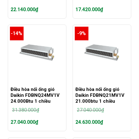
Giá
Giá
22.140.000
₫
17.420.000
₫
gốc
gốc
là:
là:
Giá
Giá
31.380.000₫.
22.140.000₫.
hiện
hiện
tại
tại
-14%
-9%
là:
là:
22.140.000₫.
17.420.000₫.
Điều hòa nối ống gió
Điều hòa nối ống gió
Daikin FDBNQ24MV1V
Daikin FDBNQ21MV1V
24.000Btu 1 chiều
21.000btu 1 chiều
31.380.000
₫
27.040.000
₫
Giá
Giá
27.040.000
₫
24.630.000
₫
gốc
gốc
là:
là:
Giá
Giá
31.380.000₫.
27.040.000₫.
hiện
hiện