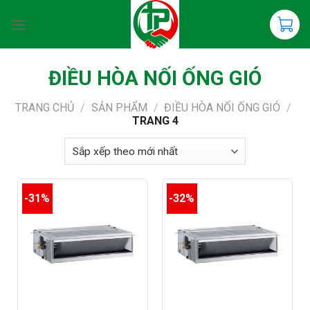
Chuyển
đến
nội
dung
ĐIỀU HÒA NỐI ỐNG GIÓ
TRANG CHỦ
/
SẢN PHẨM
/
ĐIỀU HÒA NỐI ỐNG GIÓ
/
TRANG 4
-31%
-32%