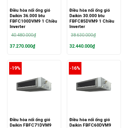
Điều hòa nối ống gió
Điều hòa nối ống gió
Daikin 36.000 btu
Daikin 30.000 btu
FBFC100DVM9 1 Chiều
FBFC85DVM9 1 Chiều
Inverter
Inverter
40.480.000
₫
38.630.000
₫
Giá
Giá
37.270.000
₫
32.440.000
₫
gốc
gốc
là:
là:
Giá
Giá
40.480.000₫.
38.630.000₫.
hiện
hiện
tại
tại
-19%
-16%
là:
là:
37.270.000₫.
32.440.000₫.
Điều hòa nối ống gió
Điều hòa nối ống gió
Daikin FBFC71DVM9
Daikin FBFC60DVM9