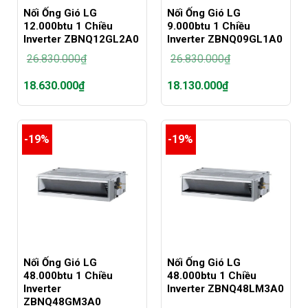
Nối Ống Gió LG
Nối Ống Gió LG
12.000btu 1 Chiều
9.000btu 1 Chiều
Inverter ZBNQ12GL2A0
Inverter ZBNQ09GL1A0
26.830.000
₫
26.830.000
₫
Giá
Giá
18.630.000
₫
18.130.000
₫
gốc
gốc
là:
là:
Giá
Giá
26.830.000₫.
26.830.000₫.
hiện
hiện
tại
tại
-19%
-19%
là:
là:
18.630.000₫.
18.130.000₫.
Nối Ống Gió LG
Nối Ống Gió LG
48.000btu 1 Chiều
48.000btu 1 Chiều
Inverter
Inverter ZBNQ48LM3A0
ZBNQ48GM3A0