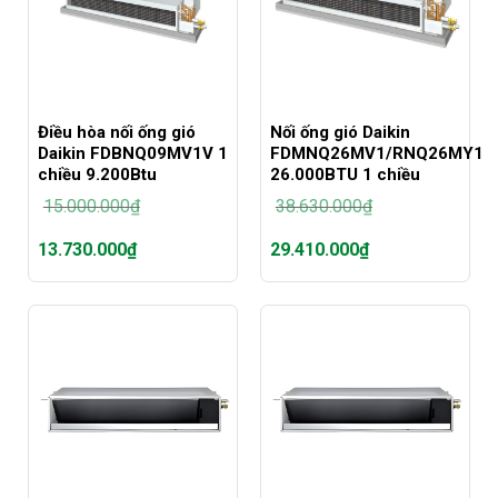
Điều hòa nối ống gió
Nối ống gió Daikin
Daikin FDBNQ09MV1V 1
FDMNQ26MV1/RNQ26MY1
chiều 9.200Btu
26.000BTU 1 chiều
15.000.000
₫
38.630.000
₫
Giá
Giá
13.730.000
₫
29.410.000
₫
gốc
gốc
là:
là:
Giá
Giá
15.000.000₫.
38.630.000₫.
hiện
hiện
tại
tại
là:
là:
13.730.000₫.
29.410.000₫.