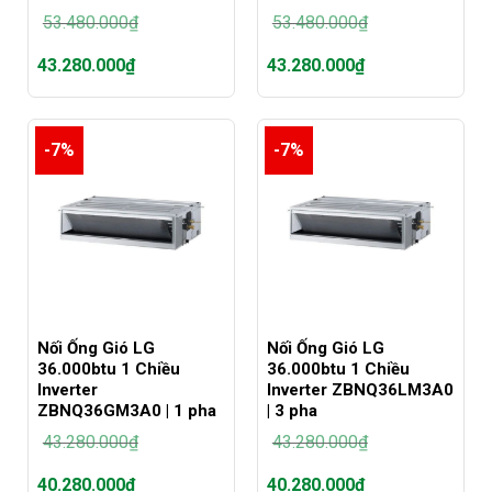
53.480.000
₫
53.480.000
₫
Giá
Giá
43.280.000
₫
43.280.000
₫
gốc
gốc
là:
là:
Giá
Giá
53.480.000₫.
53.480.000₫.
hiện
hiện
tại
tại
-7%
-7%
là:
là:
43.280.000₫.
43.280.000₫.
Nối Ống Gió LG
Nối Ống Gió LG
36.000btu 1 Chiều
36.000btu 1 Chiều
Inverter
Inverter ZBNQ36LM3A0
ZBNQ36GM3A0 | 1 pha
| 3 pha
43.280.000
₫
43.280.000
₫
Giá
Giá
40.280.000
₫
40.280.000
₫
gốc
gốc