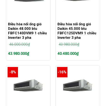
Điều hòa nối ống gió
Điều hòa nối ống gió
Daikin 48.000 btu
Daikin 45.000 btu
FBFC140DVM9 1 chiều
FBFC125DVM9 1 chiều
Inverter 3 pha
Inverter 3 pha
46.000.000
₫
43.980.000
₫
Giá
Giá
43.980.000
₫
40.480.000
₫
gốc
gốc
là:
là:
Giá
Giá
46.000.000₫.
43.980.000₫.
hiện
hiện
tại
tại
-8%
-16%
là:
là:
43.980.000₫.
40.480.000₫.