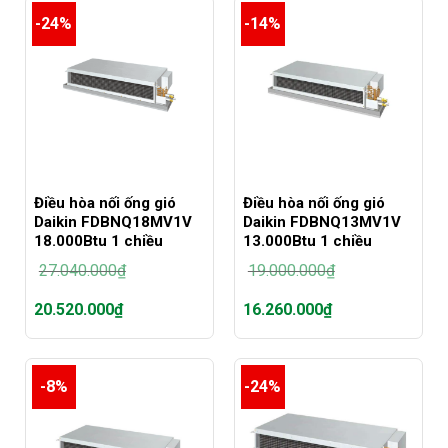
tại
tại
-24%
-14%
là:
là:
27.040.000₫.
24.630.000₫.
Điều hòa nối ống gió
Điều hòa nối ống gió
Daikin FDBNQ18MV1V
Daikin FDBNQ13MV1V
18.000Btu 1 chiều
13.000Btu 1 chiều
27.040.000
₫
19.000.000
₫
Giá
Giá
20.520.000
₫
16.260.000
₫
gốc
gốc
là:
là:
Giá
Giá
27.040.000₫.
19.000.000₫.
hiện
hiện
tại
tại
-8%
-24%
là:
là:
20.520.000₫.
16.260.000₫.