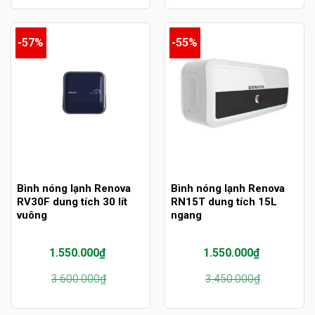
5.850.000₫.
là:
3.760.000₫.
là:
3.650.000₫.
3.250.000₫.
-57%
-55%
Bình nóng lạnh Renova
Bình nóng lạnh Renova
RV30F dung tích 30 lít
RN15T dung tích 15L
vuông
ngang
1.550.000
₫
1.550.000
₫
Giá
Giá
Giá
Giá
3.600.000
₫
3.450.000
₫
gốc
hiện
gốc
hiện
là:
tại
là:
tại
3.600.000₫.
là:
3.450.000₫.
là: