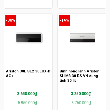
gốc
hiện
gốc
hiện
là:
tại
là:
tại
2.600.000₫.
là:
3.500.000₫.
là:
1.400.000₫.
1.650.000₫.
-38%
-14%
Ariston 30L SL2 30LUX-D
Bình nóng lạnh Ariston
AG+
SLIM3 30 RS VN dung
tích 30 lít
3.650.000
₫
3.250.000
₫
Giá
Giá
Giá
Giá
5.850.000
₫
3.760.000
₫
gốc
hiện
gốc
hiện
là:
tại
là:
tại