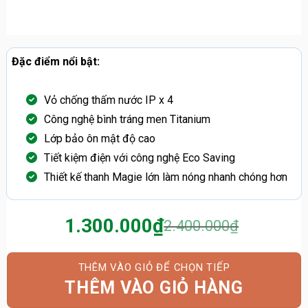
Đặc điểm nổi bật:
Vỏ chống thấm nước IP x 4
Công nghệ bình tráng men Titanium
Lớp bảo ôn mật độ cao
Tiết kiệm điện với công nghệ Eco Saving
Thiết kế thanh Magie lớn làm nóng nhanh chóng hơn
1.300.000
₫
2.400.000
₫
Giá
Giá
gốc
hiện
là:
tại
THÊM VÀO GIỎ HÀNG
2.400.000₫.
là: