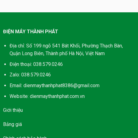
1.550.000₫.
1.550.000₫.
ĐIỆN MÁY THÀNH PHÁT
Địa chỉ: Số 199 ngõ 541 Bát Khối, Phường Thạch Bàn,
Quận Long Biên, Thành phố Hà Nội, Việt Nam
Điện thoại: 038.579.0246
Zalo: 038.579.0246
Email: dienmaythanhphat8386@gmail.com
Website: dienmaythanhphat.com.vn
Giới thiệu
Bảng giá