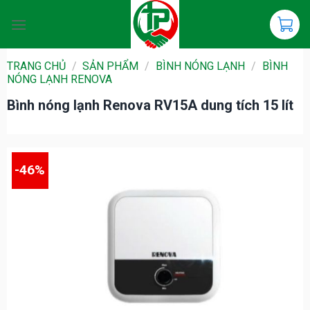
Chuyển
đến
nội
dung
TRANG CHỦ
/
SẢN PHẨM
/
BÌNH NÓNG LẠNH
/
BÌNH
NÓNG LẠNH RENOVA
Bình nóng lạnh Renova RV15A dung tích 15 lít
-46%