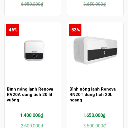
Giá
Giá
Giá
Giá
6.850.000
₫
3.650.000
₫
gốc
hiện
gốc
hiện
là:
tại
là:
tại
6.850.000₫.
là:
3.650.000₫.
là:
4.600.000₫.
1.800.000₫.
-46%
-53%
Bình nóng lạnh Renova
Bình nóng lạnh Renova
RV20A dung tích 20 lít
RN20T dung tích 20L
vuông
ngang
1.400.000
₫
1.650.000
₫
Giá
Giá
Giá
Giá
2.600.000
₫
3.500.000
₫