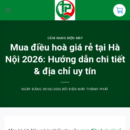
Chuyển
đến
nội
dung
CẨM NANG ĐIỆN MÁY
Mua điều hoà giá rẻ tại Hà
Nội 2026: Hướng dẫn chi tiết
& địa chỉ uy tín
NGÀY ĐĂNG
09/06/2026
BỞI
ĐIỆN MÁY THÀNH PHÁT