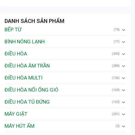
DANH SÁCH SẢN PHẨM
BẾP TỪ
(79)
BÌNH NÓNG LẠNH
(77)
ĐIỀU HÒA
(343)
ĐIỀU HÒA ÂM TRẦN
(289)
ĐIỀU HÒA MULTI
(126)
ĐIỀU HÒA NỐI ỐNG GIÓ
(169)
ĐIỀU HÒA TỦ ĐỨNG
(153)
MÁY GIẶT
(201)
MÁY HÚT ẨM
(3)