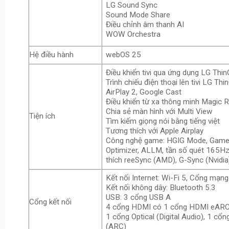
LG Sound Sync
Sound Mode Share
Điều chỉnh âm thanh AI
WOW Orchestra
Hệ điều hành
webOS 25
Điều khiển tivi qua ứng dụng LG Thin
Trình chiếu điện thoại lên tivi LG Thi
AirPlay 2, Google Cast
Điều khiển từ xa thông minh Magic
Chia sẻ màn hình với Multi View
Tiện ích
Tìm kiếm giọng nói bằng tiếng việt
Tương thích với Apple Airplay
Công nghệ game: HGIG Mode, Gam
Optimizer, ALLM, tần số quét 165Hz
thích reeSync (AMD), G-Sync (Nvidia
Kết nối Internet: Wi-Fi 5, Cổng mạn
Kết nối không dây: Bluetooth 5.3
USB: 3 cổng USB A
Cổng kết nối
4 cổng HDMI có 1 cổng HDMI eARC
1 cổng Optical (Digital Audio), 1 cổ
(ARC)