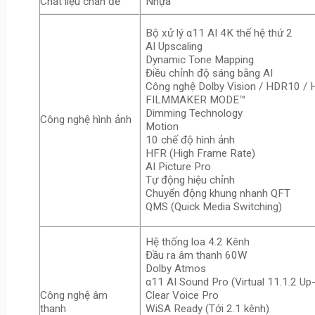
Chất liệu chân đế
Nhựa
Bộ xử lý α11 AI 4K thế hệ thứ 2
AI Upscaling
Dynamic Tone Mapping
Điều chỉnh độ sáng bằng AI
Công nghệ Dolby Vision / HDR10 /
FILMMAKER MODE™
Dimming Technology
Công nghệ hình ảnh
Motion
10 chế độ hình ảnh
HFR (High Frame Rate)
AI Picture Pro
Tự động hiệu chỉnh
Chuyển động khung nhanh QFT
QMS (Quick Media Switching)
Hệ thống loa 4.2 Kênh
Đầu ra âm thanh 60W
Dolby Atmos
α11 AI Sound Pro (Virtual 11.1.2 Up
Công nghệ âm
Clear Voice Pro
thanh
WiSA Ready (Tới 2.1 kênh)