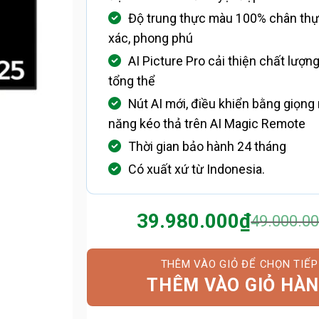
Độ trung thực màu 100% chân thự
xác, phong phú
AI Picture Pro cải thiện chất lượn
tổng thể
Nút AI mới, điều khiển bằng giọng 
năng kéo thả trên AI Magic Remote
Thời gian bảo hành 24 tháng
Có xuất xứ từ Indonesia.
39.980.000
₫
49.000.0
Giá
Giá
gốc
hiện
là:
tại
49.000.0
là:
THÊM VÀO GIỎ HÀ
39.980.0