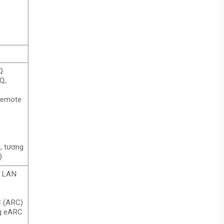
Q
nQ,
 Remote
e
, tương
)
g LAN
 (ARC)
ng eARC