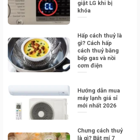
giặt LG khi bị
khóa
Hấp cách thuỷ là
gì? Cách hấp
cách thuỷ bằng
bếp gas và nồi
cơm điện
Hướng dẫn mua
máy lạnh giá sỉ
mới nhất 2026
Chưng cách thuỷ
là gì? Bật mí 7