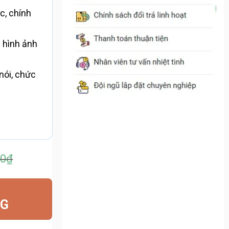
c, chính
g hình ảnh
nói, chức
00
₫
00₫.
NG
00₫.