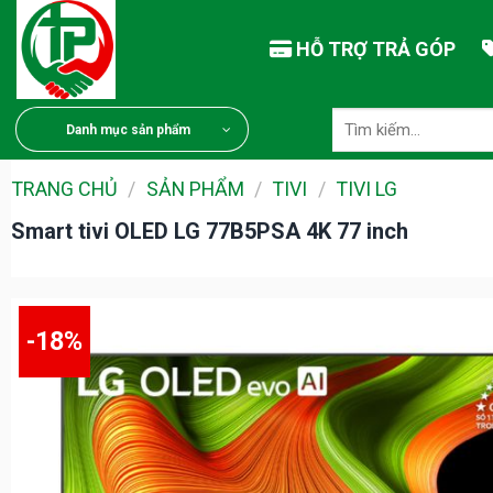
Chuyển
đến
HỖ TRỢ TRẢ GÓP
nội
dung
Tìm
Danh mục sản phẩm
kiếm:
TRANG CHỦ
/
SẢN PHẨM
/
TIVI
/
TIVI LG
Smart tivi OLED LG 77B5PSA 4K 77 inch
-18%