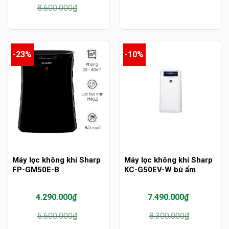
Giá
Giá
8.600.000
₫
gốc
hiện
là:
tại
8.600.000₫.
là:
7.850.000₫.
-23%
-10%
Máy lọc không khí Sharp
Máy lọc không khí Sharp
FP-GM50E-B
KC-G50EV-W bù ẩm
4.290.000
₫
7.490.000
₫
Giá
Giá
Giá
Giá
5.600.000
₫
8.300.000
₫
gốc
hiện
gốc
hiện