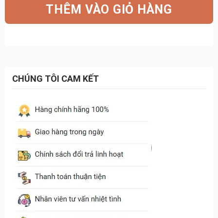
THÊM VÀO GIỎ HÀNG
8.150.000₫.
là:
6.790.000₫.
CHÚNG TÔI CAM KẾT