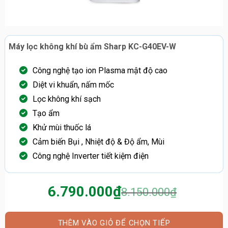
Máy lọc không khí bù ẩm Sharp KC-G40EV-W
Công nghệ tạo ion Plasma mật độ cao
Diệt vi khuẩn, nấm mốc
Lọc không khí sạch
Tạo ẩm
Khử mùi thuốc lá
Cảm biến Bụi , Nhiệt độ & Độ ẩm, Mùi
Công nghệ Inverter tiết kiệm điện
6.790.000
₫
8.150.000
₫
Giá
Giá
gốc
hiện
là:
tại