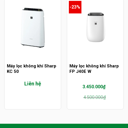
-23%
Máy lọc không khí Sharp
Máy lọc không khí Sharp
KC 50
FP J40E W
Liên hệ
3.450.000
₫
Giá
Giá
4.500.000
₫
gốc
hiện
là:
tại
4.500.000₫.
là:
3.450.000₫.