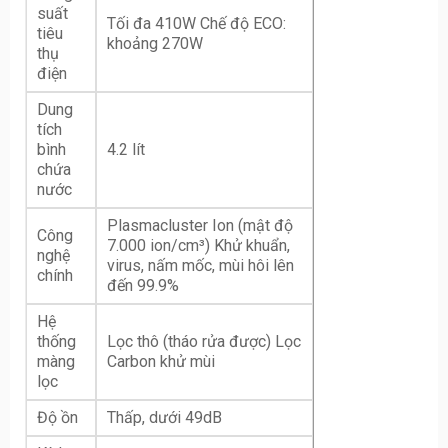
suất
Tối đa 410W Chế độ ECO:
tiêu
khoảng 270W
thụ
điện
Dung
tích
bình
4.2 lít
chứa
nước
Plasmacluster Ion (mật độ
Công
7.000 ion/cm³) Khử khuẩn,
nghệ
virus, nấm mốc, mùi hôi lên
chính
đến 99.9%
Hệ
thống
Lọc thô (tháo rửa được) Lọc
màng
Carbon khử mùi
lọc
Độ ồn
Thấp, dưới 49dB