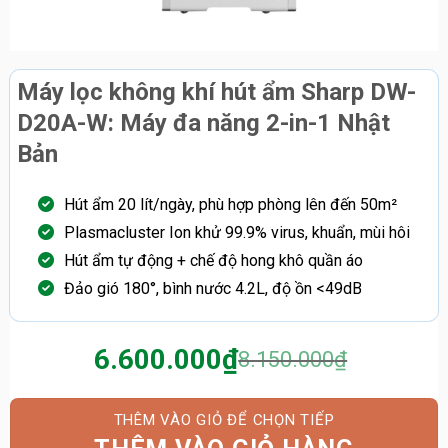
Máy lọc không khí hút ẩm Sharp DW-
D20A-W: Máy đa năng 2-in-1 Nhật
Bản
Hút ẩm 20 lít/ngày, phù hợp phòng lên đến 50m²
Plasmacluster Ion khử 99.9% virus, khuẩn, mùi hôi
Hút ẩm tự động + chế độ hong khô quần áo
Đảo gió 180°, bình nước 4.2L, độ ồn <49dB
6.600.000
₫
8.150.000
₫
Giá
Giá
gốc
hiện
là:
tại