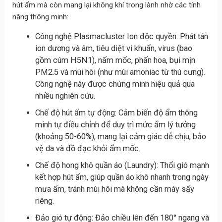
hút ẩm mà còn mang lại không khí trong lành nhờ các tính
năng thông minh:
Công nghệ Plasmacluster Ion độc quyền: Phát tán
ion dương và âm, tiêu diệt vi khuẩn, virus (bao
gồm cúm H5N1), nấm mốc, phấn hoa, bụi mịn
PM2.5 và mùi hôi (như mùi amoniac từ thú cưng).
Công nghệ này được chứng minh hiệu quả qua
nhiều nghiên cứu.
Chế độ hút ẩm tự động: Cảm biến độ ẩm thông
minh tự điều chỉnh để duy trì mức ẩm lý tưởng
(khoảng 50-60%), mang lại cảm giác dễ chịu, bảo
vệ da và đồ đạc khỏi ẩm mốc.
Chế độ hong khô quần áo (Laundry): Thổi gió mạnh
kết hợp hút ẩm, giúp quần áo khô nhanh trong ngày
mưa ẩm, tránh mùi hôi mà không cần máy sấy
riêng.
Đảo gió tự động: Đảo chiều lên đến 180° ngang và