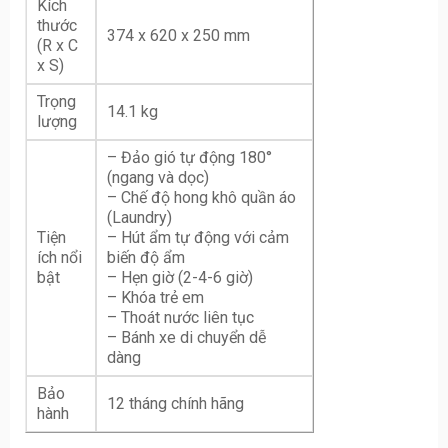
Kích
thước
374 x 620 x 250 mm
(R x C
x S)
Trọng
14.1 kg
lượng
– Đảo gió tự động 180°
(ngang và dọc)
– Chế độ hong khô quần áo
(Laundry)
Tiện
– Hút ẩm tự động với cảm
ích nổi
biến độ ẩm
bật
– Hẹn giờ (2-4-6 giờ)
– Khóa trẻ em
– Thoát nước liên tục
– Bánh xe di chuyển dễ
dàng
Bảo
12 tháng chính hãng
hành