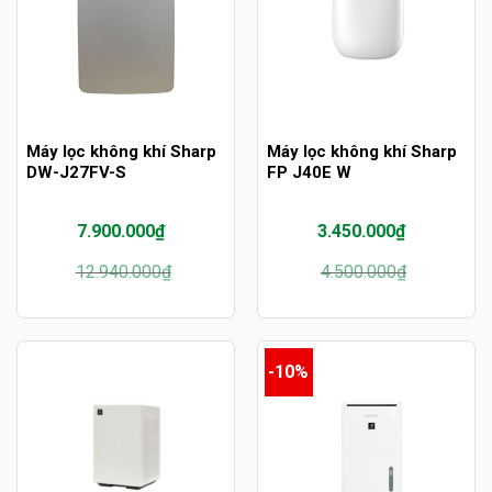
Máy lọc không khí Sharp
Máy lọc không khí Sharp
DW-J27FV-S
FP J40E W
7.900.000
₫
3.450.000
₫
Giá
Giá
Giá
Giá
12.940.000
₫
4.500.000
₫
gốc
hiện
gốc
hiện
là:
tại
là:
tại
12.940.000₫.
là:
4.500.000₫.
là:
7.900.000₫.
3.450.000₫.
-10%