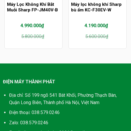
Máy Lọc Không Khí Bắt
Máy lọc không khí Sharp
Muỗi Sharp FP-JM40V-B
bù ẩm KC-F30EV-W
4.990.000
₫
4.190.000
₫
Giá
Giá
Giá
Giá
5.800.000
₫
5.600.000
₫
gốc
hiện
gốc
hiện
là:
tại
là:
tại
5.800.000₫.
là:
5.600.000₫.
là:
4.990.000₫.
4.190.000₫.
ĐIỆN MÁY THÀNH PHÁT
Địa chỉ: Số 199 ngõ 541 Bát Khối, Phường Thạch Bàn,
Quận Long Biên, Thành phố Hà Nội, Việt Nam
Điện thoại: 038.579.0246
Zalo: 038.579.0246