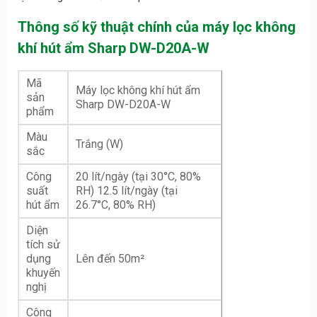
Thông số kỹ thuật chính của máy lọc không
khí hút ẩm Sharp DW-D20A-W
Mã
Máy lọc không khí hút ẩm
sản
Sharp DW-D20A-W
phẩm
Màu
Trắng (W)
sắc
Công
20 lít/ngày (tại 30°C, 80%
suất
RH) 12.5 lít/ngày (tại
hút ẩm
26.7°C, 80% RH)
Diện
tích sử
dụng
Lên đến 50m²
khuyến
nghị
Công