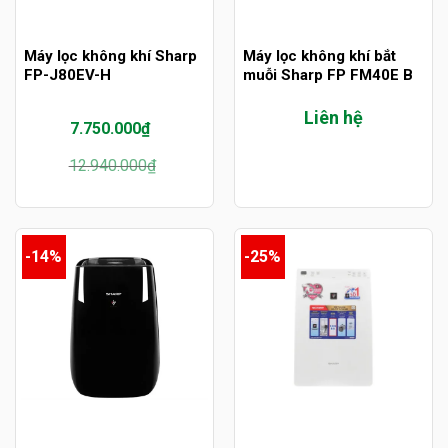
Máy lọc không khí Sharp
Máy lọc không khí bắt
FP-J80EV-H
muỗi Sharp FP FM40E B
Liên hệ
7.750.000
₫
Giá
Giá
12.940.000
₫
gốc
hiện
là:
tại
12.940.000₫.
là:
7.750.000₫.
-14%
-25%