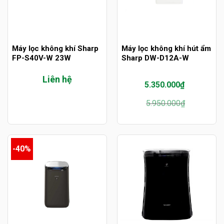
Máy lọc không khí Sharp
Máy lọc không khí hút ẩm
FP-S40V-W 23W
Sharp DW-D12A-W
Liên hệ
5.350.000
₫
Giá
Giá
5.950.000
₫
gốc
hiện
là:
tại
5.950.000₫.
là:
5.350.000₫.
-40%