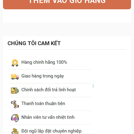
THÊM VÀO GIỎ HÀNG
8.150.000₫.
là:
6.600.000₫.
CHÚNG TÔI CAM KẾT