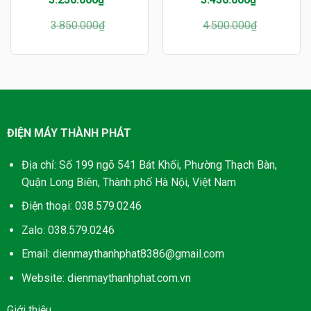
Giá
Giá
Giá
Giá
3.850.000
₫
4.500.000
₫
gốc
hiện
gốc
hiện
là:
tại
là:
tại
3.850.000₫.
là:
4.500.000₫.
là:
3.250.000₫.
3.450.000₫.
ĐIỆN MÁY THÀNH PHÁT
Địa chỉ: Số 199 ngõ 541 Bát Khối, Phường Thạch Bàn,
Quận Long Biên, Thành phố Hà Nội, Việt Nam
Điện thoại: 038.579.0246
Zalo: 038.579.0246
Email: dienmaythanhphat8386@gmail.com
Website: dienmaythanhphat.com.vn
Giới thiệu