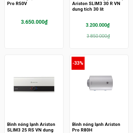
Pro R50V
Ariston SLIM3 30 R VN
dung tích 30 lít
3.650.000
₫
3.200.000
₫
Giá
Giá
3.850.000
₫
gốc
hiện
là:
tại
3.850.000₫.
là:
3.200.000₫.
-33%
Bình nóng lạnh Ariston
Bình nóng lạnh Ariston
SLIM3 25 RS VN dung
Pro R80H