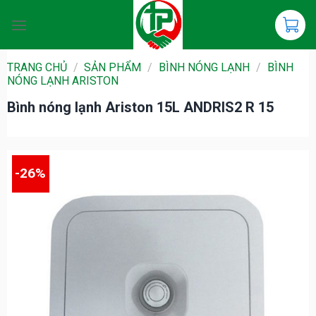
Chuyển
đến
nội
dung
TRANG CHỦ
/
SẢN PHẨM
/
BÌNH NÓNG LẠNH
/
BÌNH
NÓNG LẠNH ARISTON
Bình nóng lạnh Ariston 15L ANDRIS2 R 15
-26%