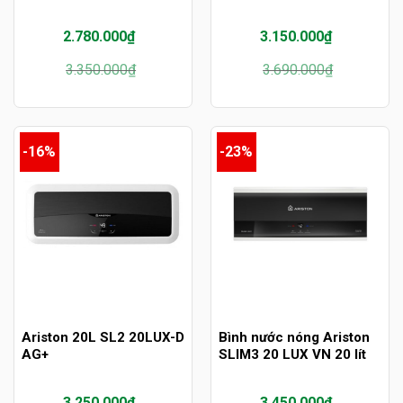
2.780.000
₫
3.150.000
₫
Giá
Giá
Giá
Giá
3.350.000
₫
3.690.000
₫
gốc
hiện
gốc
hiện
là:
tại
là:
tại
3.350.000₫.
là:
3.690.000₫.
là:
2.780.000₫.
3.150.000₫.
-16%
-23%
Ariston 20L SL2 20LUX-D
Bình nước nóng Ariston
AG+
SLIM3 20 LUX VN 20 lít
3.250.000
₫
3.450.000
₫