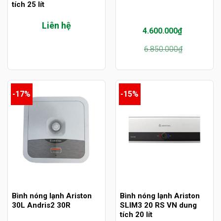
tích 25 lít
Liên hệ
4.600.000
₫
Giá
Giá
6.850.000
₫
gốc
hiện
là:
tại
6.850.000₫.
là:
4.600.000₫.
-17%
-15%
Bình nóng lạnh Ariston
Bình nóng lạnh Ariston
30L Andris2 30R
SLIM3 20 RS VN dung
tích 20 lít