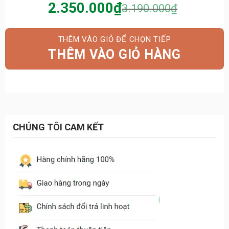
2.350.000
₫
3.190.000
₫
Giá
Giá
gốc
hiện
là:
tại
THÊM VÀO GIỎ HÀNG
3.190.000₫.
là:
2.350.000₫.
CHÚNG TÔI CAM KẾT