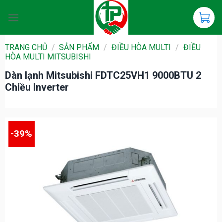
Chuyển
đến
nội
dung
TRANG CHỦ
/
SẢN PHẨM
/
ĐIỀU HÒA MULTI
/
ĐIỀU
HÒA MULTI MITSUBISHI
Dàn lạnh Mitsubishi FDTC25VH1 9000BTU 2
Chiều Inverter
-39%