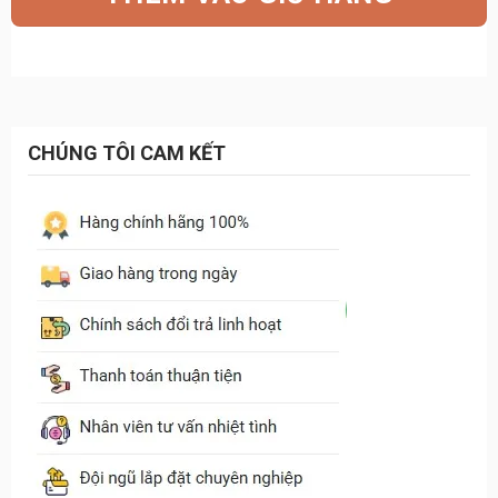
9.170.000₫.
là:
5.590.000₫.
CHÚNG TÔI CAM KẾT