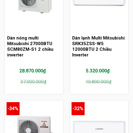
Dàn nóng multi
Dàn lạnh Multi Mitsubishi
Mitsubishi 27000BTU
SRK35ZSS-W5
SCM80ZM-S1 2 chiều
12000BTU 2 Chiều
inverter
Inverter
28.870.000
₫
5.320.000
₫
Giá
Giá
Giá
Giá
37.000.000
₫
10.800.000
₫
gốc
hiện
gốc
hiện
là:
tại
là:
tại
37.000.000₫.
là:
10.800.000₫.
là:
28.870.000₫.
5.320.000₫.
-34%
-32%