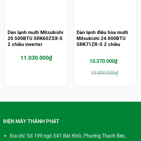
Dàn lạnh multi Mitsubishi
Dàn lạnh điều hòa multi
20.500BTU SRK60ZSX-S
Mitsubishi 24.000BTU
2 chiều inverter
SRK71ZR-S 2 chiều
11.030.000
₫
10.370.000
₫
Giá
Giá
15.000.000
₫
gốc
hiện
là:
tại
15.000.000₫.
là:
10.370.000₫.
ĐIỆN MÁY THÀNH PHÁT
Địa chỉ: Số 199 ngõ 541 Bát Khối, Phường Thạch Bàn,