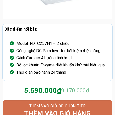
Đặc điểm nổi bật:
Model: FDTC25VH1 – 2 chiều
Công nghệ DC Pam Inverter tiết kiệm điện năng
Cánh đảo gió 4 hướng linh hoạt
Bộ lọc khuẩn Enzyme diệt khuẩn khử mùi hiệu quả
Thời gian bảo hành 24 tháng
5.590.000
₫
9.170.000
₫
Giá
Giá
gốc
hiện
là:
tại
THÊM VÀO GIỎ HÀNG