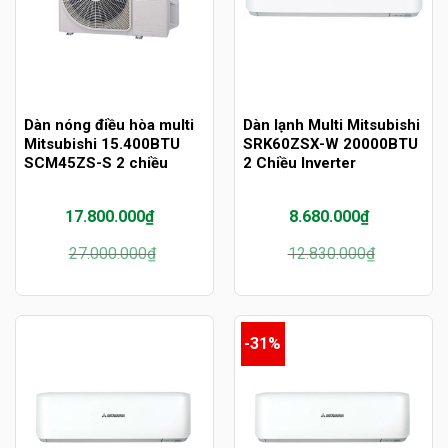
Dàn nóng điều hòa multi
Dàn lạnh Multi Mitsubishi
Mitsubishi 15.400BTU
SRK60ZSX-W 20000BTU
SCM45ZS-S 2 chiều
2 Chiều Inverter
17.800.000
₫
8.680.000
₫
Giá
Giá
Giá
Giá
27.000.000
₫
12.830.000
₫
gốc
hiện
gốc
hiện
là:
tại
là:
tại
27.000.000₫.
là:
12.830.000₫.
là:
17.800.000₫.
8.680.000₫.
-31%