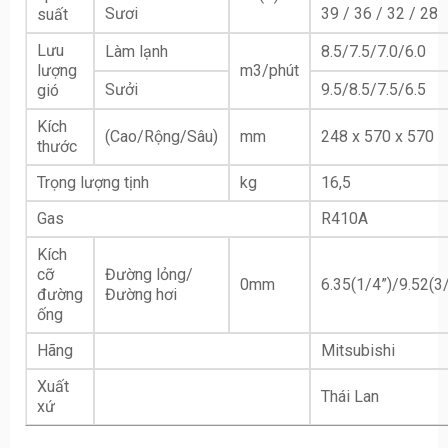
Sươi
39 / 36 / 32 / 28
suất
Lưu
Làm lạnh
8.5/7.5/7.0/6.0
lượng
m3/phút
Sưởi
9.5/8.5/7.5/6.5
gió
Kích
(Cao/Rộng/Sâu)
mm
248 x 570 x 570
thước
Trọng lượng tịnh
kg
16,5
Gas
R410A
Kích
cỡ
Đường lỏng/
0mm
6.35(1/4”)/9.52(3
đường
Đường hơi
ống
Hãng
Mitsubishi
Xuất
Thái Lan
xứ