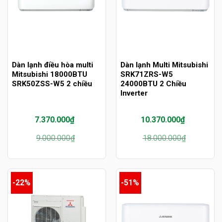
Dàn lạnh điều hòa multi
Dàn lạnh Multi Mitsubishi
Mitsubishi 18000BTU
SRK71ZRS-W5
SRK50ZSS-W5 2 chiều
24000BTU 2 Chiều
Inverter
7.370.000
₫
10.370.000
₫
Giá
Giá
Giá
Giá
9.000.000
₫
18.000.000
₫
gốc
hiện
gốc
hiện
là:
tại
là:
tại
9.000.000₫.
là:
18.000.000₫.
là:
7.370.000₫.
10.370.000₫.
-22%
-51%