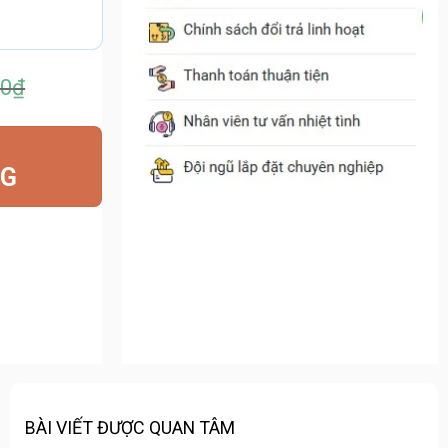
00
₫
00₫.
NG
00₫.
BÀI VIẾT ĐƯỢC QUAN TÂM