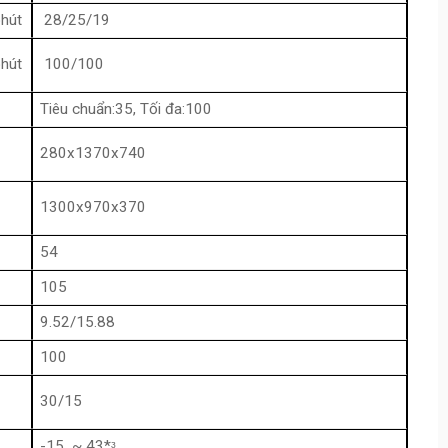
hút
28/25/19
hút
100/100
Tiêu chuẩn:35, Tối đa:100
280x1370x740
1300x970x370
54
105
9.52/15.88
100
30/15
-15 ~ 43*ᶟ