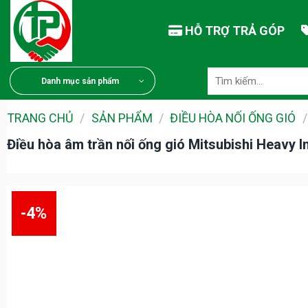
Chuyển
đến
HỖ TRỢ TRẢ GÓP
nội
dung
Tìm
Danh mục sản phẩm
kiếm:
TRANG CHỦ
/
SẢN PHẨM
/
ĐIỀU HÒA NỐI ỐNG GIÓ
/
Điều hòa âm trần nối ống gió Mitsubishi Heav
-4%