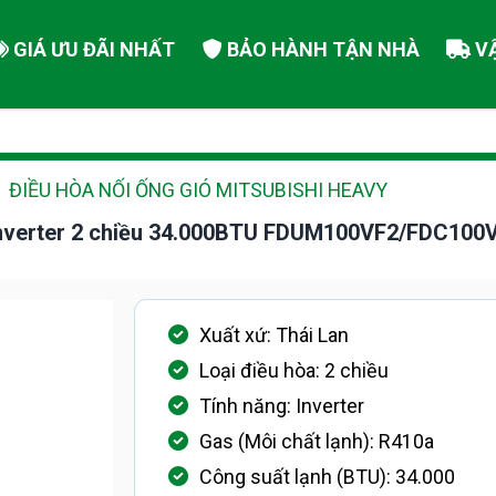
GIÁ ƯU ĐÃI NHẤT
BẢO HÀNH TẬN NHÀ
V
ĐIỀU HÒA NỐI ỐNG GIÓ MITSUBISHI HEAVY
y Inverter 2 chiều 34.000BTU FDUM100VF2/FDC10
Xuất xứ: Thái Lan
Loại điều hòa: 2 chiều
Tính năng: Inverter
Gas (Môi chất lạnh): R410a
Công suất lạnh (BTU): 34.000