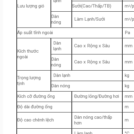
lạnh
Lưu lượng gió
Sưởi(Cao/Thấp/TB)
mᶟ/p
Dàn
Làm Lạnh/Sưởi
mᶟ/p
nóng
Áp suất tĩnh ngoài
Pa
Dàn
Cao x Rộng x Sâu
mm
lạnh
Kích thước
ngoài
Dàn
Cao x Rộng x Sâu
mm
nóng
Dàn lạnh
kg
Trọng lượng
tịnh
Dàn nóng
kg
Kích cỡ đường ống
Đường lỏng/Đường hơi
mm
Độ dài đường ống
m
Dàn nóng cao/thấp
Độ cao chênh lệch
m
hơn
Làm lạnh
°C