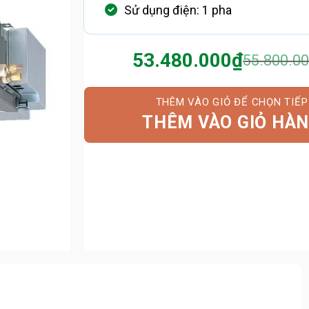
Sử dụng điện: 1 pha
53.480.000
₫
55.800.0
Giá
Giá
gốc
hiện
là:
tại
55.800.0
là:
THÊM VÀO GIỎ HÀ
53.480.0