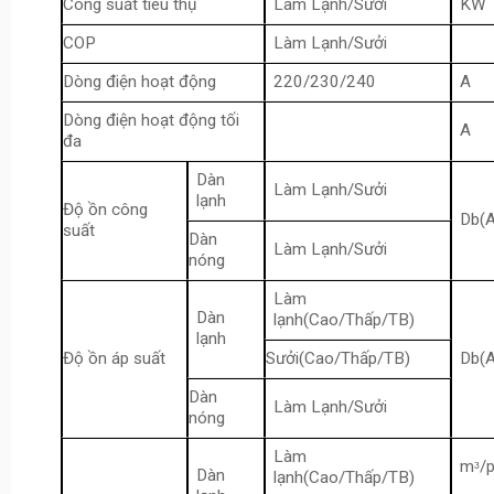
Công suất tiêu thụ
Làm Lạnh/Sưởi
KW
COP
Làm Lạnh/Sưởi
Dòng điện hoạt động
220/230/240
A
Dòng điện hoạt động tối
A
đa
Dàn
Làm Lạnh/Sưởi
lạnh
Độ ồn công
Db(A
suất
Dàn
Làm Lạnh/Sưởi
nóng
Làm
Dàn
lạnh(Cao/Thấp/TB)
lạnh
Độ ồn áp suất
Sưởi(Cao/Thấp/TB)
Db(A
Dàn
Làm Lạnh/Sưởi
nóng
Làm
mᶟ/p
Dàn
lạnh(Cao/Thấp/TB)