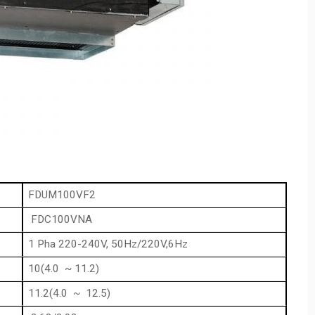
FDUM100VF2
FDC100VNA
1 Pha 220-240V, 50Hz/220V,6Hz
10(4.0 ~ 11.2)
11.2(4.0 ~ 12.5)