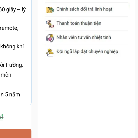
60 giây – lý
 remote,
không khí
ôi trường.
 mòn.
én 5 năm
₫