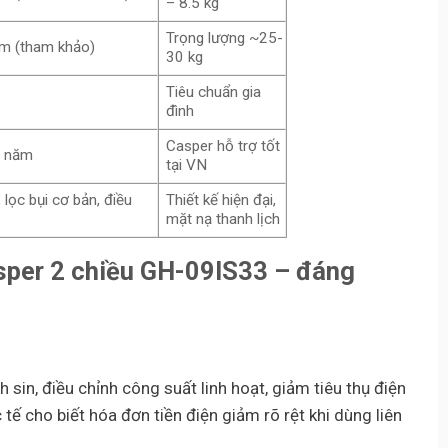
– 8.5 kg
Trọng lượng ~25-
m (tham khảo)
30 kg
Tiêu chuẩn gia
đình
Casper hỗ trợ tốt
5 năm
tại VN
 lọc bụi cơ bản, điều
Thiết kế hiện đại,
mặt nạ thanh lịch
asper 2 chiều GH-09IS33 – đáng
sin, điều chỉnh công suất linh hoạt, giảm tiêu thụ điện
ế cho biết hóa đơn tiền điện giảm rõ rệt khi dùng liên