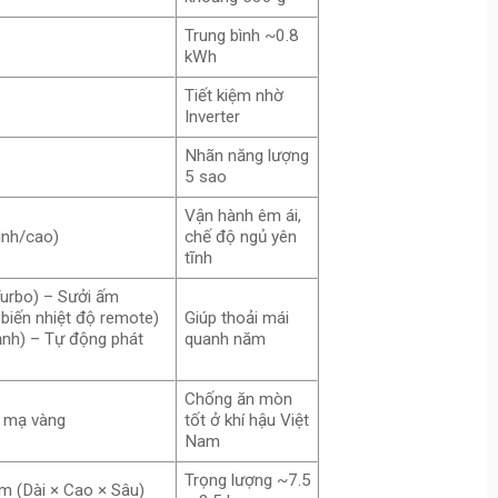
Trung bình ~0.8
kWh
Tiết kiệm nhờ
Inverter
Nhãn năng lượng
5 sao
Vận hành êm ái,
ình/cao)
chế độ ngủ yên
tĩnh
Turbo) – Sưởi ấm
 biến nhiệt độ remote)
Giúp thoải mái
lạnh) – Tự động phát
quanh năm
Chống ăn mòn
m mạ vàng
tốt ở khí hậu Việt
Nam
Trọng lượng ~7.5
 (Dài × Cao × Sâu)