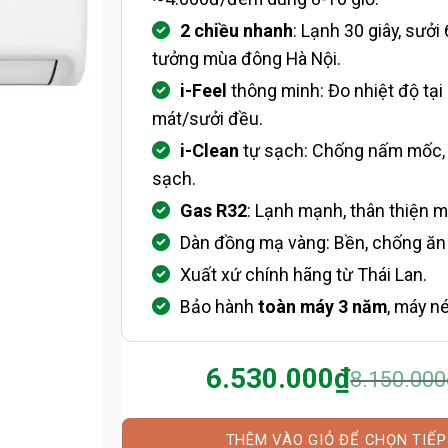
2 chiều nhanh
: Lạnh 30 giây, sưởi 
tưởng mùa đông Hà Nội.
i-Feel
thông minh: Đo nhiệt độ tại
mát/sưởi đều.
i-Clean
tự sạch: Chống nấm mốc, 
sạch.
Gas R32
: Lạnh mạnh, thân thiện m
Dàn đồng mạ vàng: Bền, chống ăn
Xuất xứ chính hãng từ Thái Lan.
Bảo hành
toàn máy 3 năm
, máy n
6.530.000
₫
8.150.000
Giá
Giá
gốc
hiện
là:
tại