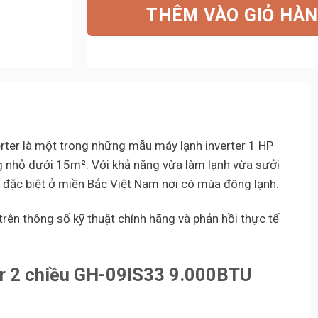
8.150.00
là:
THÊM VÀO GIỎ HÀ
6.530.00
ter là một trong những mẫu máy lạnh inverter 1 HP
ng nhỏ dưới 15m². Với khả năng vừa làm lạnh vừa sưởi
đặc biệt ở miền Bắc Việt Nam nơi có mùa đông lạnh.
trên thông số kỹ thuật chính hãng và phản hồi thực tế
er 2 chiều GH-09IS33 9.000BTU