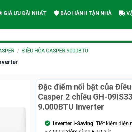
GIÁ ƯU ĐÃI NHẤT
BẢO HÀNH TẬN NHÀ
V
CASPER
/
ĐIỀU HÒA CASPER 9000BTU
nverter
Đặc điểm nổi bật của Điều
Casper 2 chiều GH-09IS3
9.000BTU Inverter
Inverter i-Saving
: Tiết kiệm điện 
~4.000đ/đêm dùng 8-10 giờ.