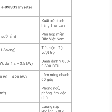
GH-09IS33 Inverter
Xuất xứ chính
hãng Thái Lan
Phù hợp miền
& sưởi ấm)
Bắc Việt Nam
Tiết kiệm điện
 i-Saving)
vượt trội
Danh định 9.000-
W, dải 1.2 – 3.5 kW)
9.800 BTU
Làm nóng nhanh
 0.80 – 4.20 kW)
60 giây
Phòng ngủ,
 m³)
phòng làm việc
nhỏ
Lượng nạp
khoảng 530 g