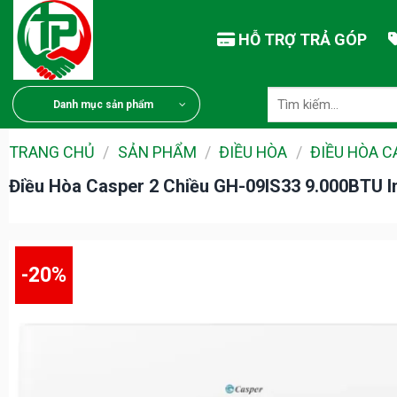
Chuyển
đến
HỖ TRỢ TRẢ GÓP
nội
dung
Tìm
Danh mục sản phẩm
kiếm:
TRANG CHỦ
/
SẢN PHẨM
/
ĐIỀU HÒA
/
ĐIỀU HÒA 
Điều Hòa Casper 2 Chiều GH-09IS33 9.000BTU I
-20%