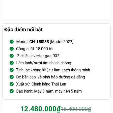
Đặc điểm nổi bật
Model:
GH-18IS33
[Model 2022]
Công suất: 18.000 btu
2 chiều inverter gas R32
Làm lạnh/sưởi ấm nhanh chóng
Tinh lọc không khí, tự làm sạch thông minh
Độ bền cao, vệ sinh bảo dưỡng dễ dàng
Xuất xứ: Chính hãng Thái Lan
Bảo hành: Máy 3 năm, máy nén 5 năm
12.480.000
₫
15.400.000
₫
Giá
Giá