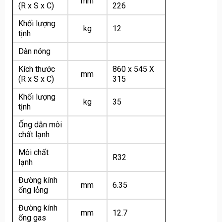
mm
(R x S x C)
226
Khối lượng
kg
12
tịnh
Dàn nóng
Kích thước
860 x 545 X
mm
(R x S x C)
315
Khối lượng
kg
35
tịnh
Ống dẫn môi
chất lạnh
Môi chất
R32
lạnh
Đường kính
mm
6.35
ống lỏng
Đường kính
mm
12.7
ống gas