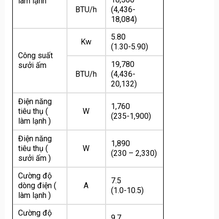
làm lạnh
BTU/h
(4,436-
18,084)
5.80
Kw
(1.30-5.90)
Công suất
19,780
sưởi ấm
BTU/h
(4,436-
20,132)
Điện năng
1,760
tiêu thụ (
W
(235-1,900)
làm lạnh )
Điện năng
1,890
tiêu thụ (
W
(230 – 2,330)
sưởi ấm )
Cường độ
7.5
dòng điện (
A
(1.0-10.5)
làm lạnh )
Cường độ
9.7