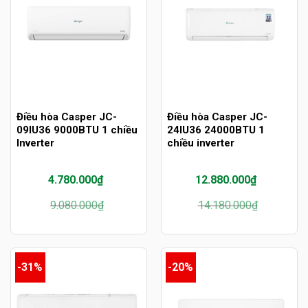
Điều hòa Casper JC-
Điều hòa Casper JC-
09IU36 9000BTU 1 chiều
24IU36 24000BTU 1
Inverter
chiều inverter
4.780.000
₫
12.880.000
₫
Giá
Giá
Giá
Giá
9.080.000
₫
14.180.000
₫
gốc
hiện
gốc
hiện
là:
tại
là:
tại
9.080.000₫.
là:
14.180.000₫.
là:
4.780.000₫.
12.880.000₫.
-31%
-20%