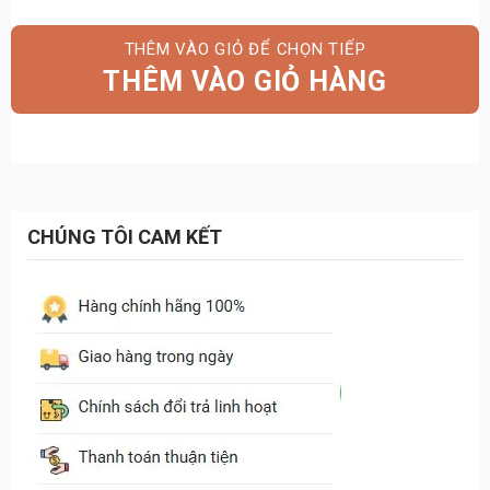
gốc
hiện
là:
tại
THÊM VÀO GIỎ HÀNG
15.400.000₫.
là:
12.480.000₫.
CHÚNG TÔI CAM KẾT