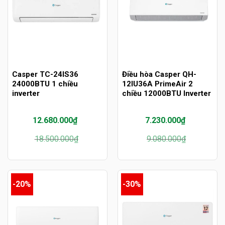
Casper TC-24IS36
Điều hòa Casper QH-
24000BTU 1 chiều
12IU36A PrimeAir 2
inverter
chiều 12000BTU Inverter
12.680.000
₫
7.230.000
₫
Giá
Giá
Giá
Giá
18.500.000
₫
9.080.000
₫
gốc
hiện
gốc
hiện
là:
tại
là:
tại
18.500.000₫.
là:
9.080.000₫.
là:
12.680.000₫.
7.230.000₫.
-20%
-30%