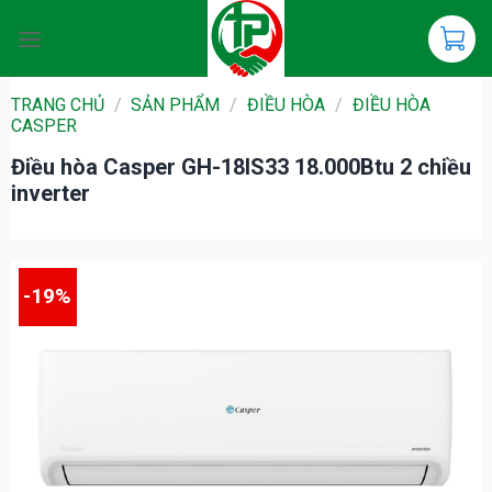
Chuyển
đến
nội
dung
TRANG CHỦ
/
SẢN PHẨM
/
ĐIỀU HÒA
/
ĐIỀU HÒA
CASPER
Điều hòa Casper GH-18IS33 18.000Btu 2 chiều
inverter
-19%