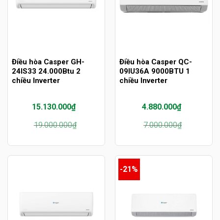
Điều hòa Casper GH-
Điều hòa Casper QC-
24IS33 24.000Btu 2
09IU36A 9000BTU 1
chiều Inverter
chiều Inverter
15.130.000
₫
4.880.000
₫
Giá
Giá
Giá
Giá
19.000.000
₫
7.000.000
₫
gốc
hiện
gốc
hiện
là:
tại
là:
tại
19.000.000₫.
là:
7.000.000₫.
là:
15.130.000₫.
4.880.000₫.
-21%