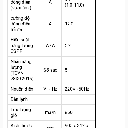
dòng điện
A
(1.0-11.0)
(sưởi ấm )
cường độ
dòng điện
A
12.0
tối đa
Hiệu suất
năng lương
W/W
5.2
CSPF
Nhãn năng
lượng
Số sao
5
(TCVN
7830:2015)
Nguồn điện
V ~ Hz
220V~50Hz
Dàn lạnh
Lưu lượng
m3/h
850
gió
Kích thước
905 x 312 x