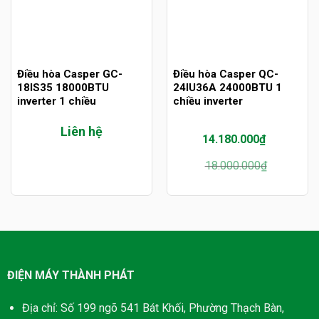
Điều hòa Casper GC-
Điều hòa Casper QC-
18IS35 18000BTU
24IU36A 24000BTU 1
inverter 1 chiều
chiều inverter
Liên hệ
14.180.000
₫
Giá
Giá
18.000.000
₫
gốc
hiện
là:
tại
18.000.000₫.
là:
14.180.000₫.
ĐIỆN MÁY THÀNH PHÁT
Địa chỉ: Số 199 ngõ 541 Bát Khối, Phường Thạch Bàn,