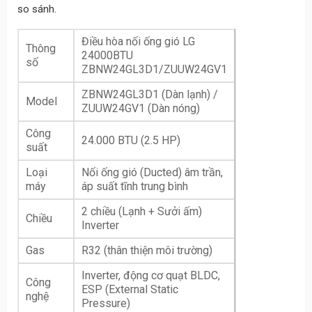
so sánh.
Điều hòa nối ống gió LG
Thông
24000BTU
số
ZBNW24GL3D1/ZUUW24GV1
ZBNW24GL3D1 (Dàn lạnh) /
Model
ZUUW24GV1 (Dàn nóng)
Công
24.000 BTU (2.5 HP)
suất
Loại
Nối ống gió (Ducted) âm trần,
máy
áp suất tĩnh trung bình
2 chiều (Lạnh + Sưởi ấm)
Chiều
Inverter
Gas
R32 (thân thiện môi trường)
Inverter, động cơ quạt BLDC,
Công
ESP (External Static
nghệ
Pressure)