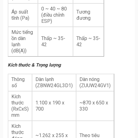
0 ~ 40 ~ 80
Áp suất
Tương
(điều chỉnh
tĩnh (Pa)
đương
ESP)
Mức tiếng
ồn dàn
Thấp ~ 35-
Thấp ~ 35-
lạnh
42
42
(dB(A))
Kích thước & Trọng lượng
Thông
Dàn lạnh
Dàn nóng
số
(ZBNW24GL3D1)
(ZUUW24GV1)
Kích
thước
1.100 x 190 x
~870 x 650 x
(RxCxS)
700
330
mm
Kích
thước
~1.262 x 255 x
Theo tiêu