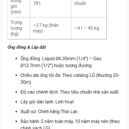
đóng
781
chuẩn
gói
(mm)
Trọng
~27 kg (thân
lượng
~41 – 45 kg
máy)
(kg)
Ống đồng & Lắp đặt
Ống đồng: Liquid Ø6.35mm (1/4″) – Gas
Ø12.7mm (1/2″) hoặc tương đương
Chiều dài ống tối đa: Theo catalog LG (thường 20-
30m)
Độ cao chênh lệch: Theo tiêu chuẩn nhà sản xuất
Lấy gió dàn lạnh: Linh hoạt
Xuất xứ: Chính hãng Thái Lan
Bảo hành: 2 năm toàn máy, 10 năm máy nén (theo
chính sách LG)