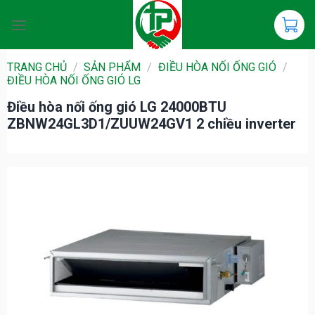
Chuyển
đến
nội
dung
TRANG CHỦ
/
SẢN PHẨM
/
ĐIỀU HÒA NỐI ỐNG GIÓ
/
ĐIỀU HÒA NỐI ỐNG GIÓ LG
Điều hòa nối ống gió LG 24000BTU
ZBNW24GL3D1/ZUUW24GV1 2 chiều inverter