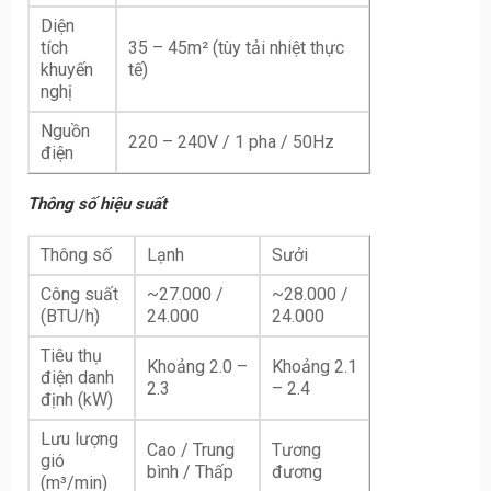
Diện
tích
35 – 45m² (tùy tải nhiệt thực
khuyến
tế)
nghị
Nguồn
220 – 240V / 1 pha / 50Hz
điện
Thông số hiệu suất
Thông số
Lạnh
Sưởi
Công suất
~27.000 /
~28.000 /
(BTU/h)
24.000
24.000
Tiêu thụ
Khoảng 2.0 –
Khoảng 2.1
điện danh
2.3
– 2.4
định (kW)
Lưu lượng
Cao / Trung
Tương
gió
bình / Thấp
đương
(m³/min)