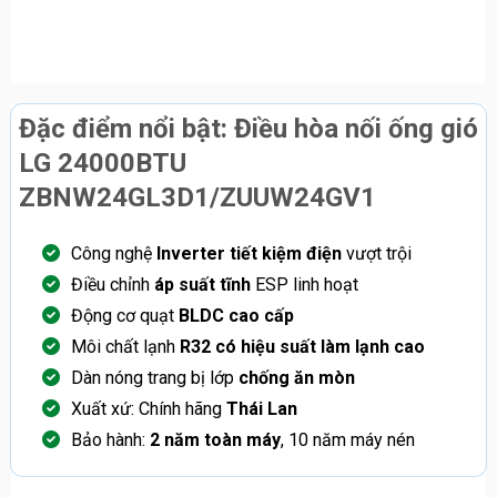
Đặc điểm nổi bật: Điều hòa nối ống gió
LG 24000BTU
ZBNW24GL3D1/ZUUW24GV1
Công nghệ
Inverter tiết kiệm điện
vượt trội
Điều chỉnh
áp suất tĩnh
ESP linh hoạt
Động cơ quạt
BLDC cao cấp
Môi chất lạnh
R32 có hiệu suất làm lạnh cao
Dàn nóng trang bị lớp
chống ăn mòn
Xuất xứ: Chính hãng
Thái Lan
Bảo hành:
2 năm toàn máy
, 10 năm máy nén