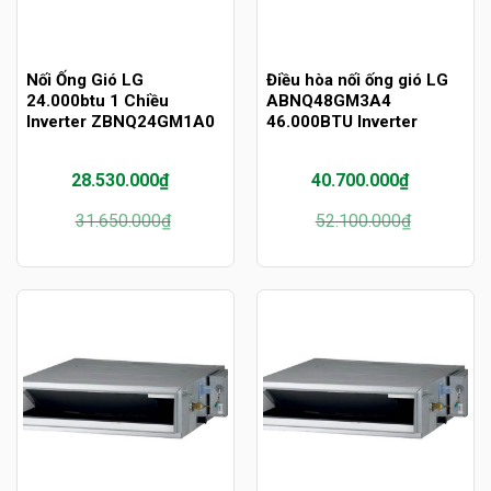
Nối Ống Gió LG
Điều hòa nối ống gió LG
24.000btu 1 Chiều
ABNQ48GM3A4
Inverter ZBNQ24GM1A0
46.000BTU Inverter
28.530.000
₫
40.700.000
₫
Giá
Giá
Giá
Giá
31.650.000
₫
52.100.000
₫
gốc
hiện
gốc
hiện
là:
tại
là:
tại
31.650.000₫.
là:
52.100.000₫.
là:
28.530.000₫.
40.700.000₫.