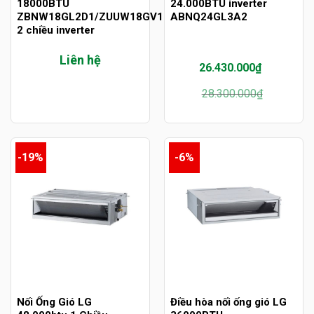
18000BTU
24.000BTU inverter
ZBNW18GL2D1/ZUUW18GV1
ABNQ24GL3A2
2 chiều inverter
Liên hệ
26.430.000
₫
Giá
Giá
28.300.000
₫
gốc
hiện
là:
tại
28.300.000₫.
là:
26.430.000₫.
-19%
-6%
Nối Ống Gió LG
Điều hòa nối ống gió LG