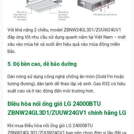
Với khả năng 2 chiều, model ZBNW24GL3D1/ZUUW24GV1
đáp ứng tốt nhu cầu sử dụng quanh năm tại Việt Nam – mát
sâu vào mùa hè và sưởi ấm hiệu quả vào mùa đông miền
Bắc.
5. Độ bền cao, dễ bảo dưỡng
Dàn nóng sử dụng công nghệ chống ăn mòn (Gold Fin hoặc
tương đương), dàn lạnh dễ tháo lắp vệ sinh. Gas R32 có hiệu
suất cao và ít tác động đến môi trường hơn.
Điều hòa nối ống gió LG 24000BTU
ZBNW24GL3D1/ZUUW24GV1 chính hãng LG
Khi mua Điều hòa nối ống gió LG 24000BTU
ZBNW24GL3D1/ZUUW24GV1 bạn nên chọn đơn vị lắp đặt uy