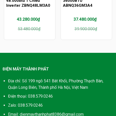
48.000btu 1 Chiều
36000BTU
Inverter ZBNQ48LM3A0
ABNQ36GM3A4
43.280.000
₫
37.480.000
₫
Giá
Giá
Giá
Giá
53.480.000
₫
39.900.000
₫
gốc
hiện
gốc
hiện
là:
tại
là:
tại
53.480.000₫.
là:
39.900.000₫.
là:
43.280.000₫.
37.480.000₫.
ĐIỆN MÁY THÀNH PHÁT
Địa chỉ: Số 199 ngõ 541 Bát Khối, Phường Thạch Bàn,
Quận Long Biên, Thành phố Hà Nội, Việt Nam
Điện thoại: 038.579.0246
Zalo: 038.579.0246
Email: dienmaythanhphat8386@gmail.com