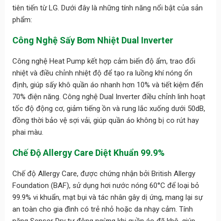
tiên tiến từ LG. Dưới đây là những tính năng nổi bật của sản
phẩm:
Công Nghệ Sấy Bơm Nhiệt Dual Inverter
Công nghệ Heat Pump kết hợp cảm biến độ ẩm, trao đổi
nhiệt và điều chỉnh nhiệt độ để tạo ra luồng khí nóng ổn
định, giúp sấy khô quần áo nhanh hơn 10% và tiết kiệm đến
70% điện năng. Công nghệ Dual Inverter điều chỉnh linh hoạt
tốc độ động cơ, giảm tiếng ồn và rung lắc xuống dưới 50dB,
đồng thời bảo vệ sợi vải, giúp quần áo không bị co rút hay
phai màu.
Chế Độ Allergy Care Diệt Khuẩn 99.9%
Chế độ Allergy Care, được chứng nhận bởi British Allergy
Foundation (BAF), sử dụng hơi nước nóng 60°C để loại bỏ
99.9% vi khuẩn, mạt bụi và tác nhân gây dị ứng, mang lại sự
an toàn cho gia đình có trẻ nhỏ hoặc da nhạy cảm. Tính
năng Sensor Dry tự động ngừng khi quần áo đã khô, giúp