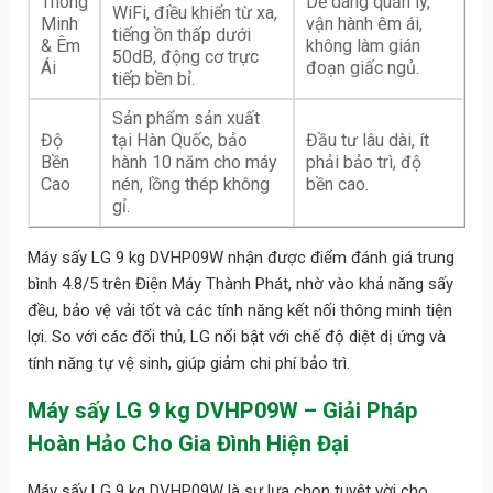
Thông
Dễ dàng quản lý,
WiFi, điều khiển từ xa,
Minh
vận hành êm ái,
tiếng ồn thấp dưới
& Êm
không làm gián
50dB, động cơ trực
Ái
đoạn giấc ngủ.
tiếp bền bỉ.
Sản phẩm sản xuất
Độ
tại Hàn Quốc, bảo
Đầu tư lâu dài, ít
Bền
hành 10 năm cho máy
phải bảo trì, độ
Cao
nén, lồng thép không
bền cao.
gỉ.
Máy sấy LG 9 kg DVHP09W nhận được điểm đánh giá trung
bình 4.8/5 trên Điện Máy Thành Phát, nhờ vào khả năng sấy
đều, bảo vệ vải tốt và các tính năng kết nối thông minh tiện
lợi. So với các đối thủ, LG nổi bật với chế độ diệt dị ứng và
tính năng tự vệ sinh, giúp giảm chi phí bảo trì.
Máy sấy LG 9 kg DVHP09W – Giải Pháp
Hoàn Hảo Cho Gia Đình Hiện Đại
Máy sấy LG 9 kg DVHP09W là sự lựa chọn tuyệt vời cho