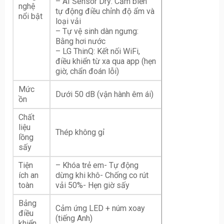
– AI Sensor Dry: Cảm biến
nghệ
tự động điều chỉnh độ ẩm và
nổi bật
loại vải
– Tự vệ sinh dàn ngưng:
Bằng hơi nước
– LG ThinQ: Kết nối WiFi,
điều khiển từ xa qua app (hẹn
giờ, chẩn đoán lỗi)
Mức
Dưới 50 dB (vận hành êm ái)
ồn
Chất
liệu
Thép không gỉ
lồng
sấy
Tiện
– Khóa trẻ em- Tự động
ích an
dừng khi khô- Chống co rút
toàn
vải 50%- Hẹn giờ sấy
Bảng
Cảm ứng LED + núm xoay
điều
(tiếng Anh)
khiển