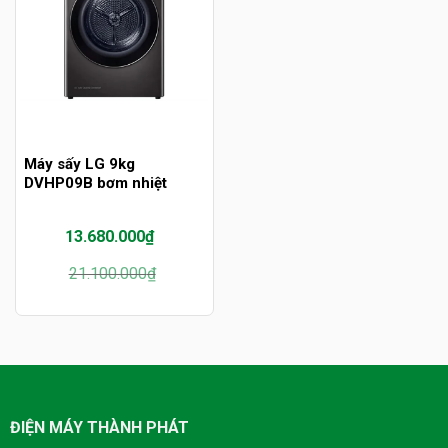
Máy sấy LG 9kg
DVHP09B bơm nhiệt
13.680.000
₫
Giá
Giá
21.100.000
₫
gốc
hiện
là:
tại
21.100.000₫.
là:
13.680.000₫.
ĐIỆN MÁY THÀNH PHÁT