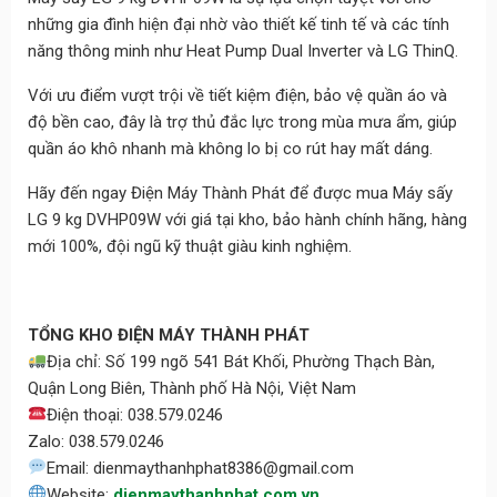
những gia đình hiện đại nhờ vào thiết kế tinh tế và các tính
năng thông minh như Heat Pump Dual Inverter và LG ThinQ.
Với ưu điểm vượt trội về tiết kiệm điện, bảo vệ quần áo và
độ bền cao, đây là trợ thủ đắc lực trong mùa mưa ẩm, giúp
quần áo khô nhanh mà không lo bị co rút hay mất dáng.
Hãy đến ngay Điện Máy Thành Phát để được mua Máy sấy
LG 9 kg DVHP09W với giá tại kho, bảo hành chính hãng, hàng
mới 100%, đội ngũ kỹ thuật giàu kinh nghiệm.
TỔNG KHO ĐIỆN MÁY THÀNH PHÁT
Địa chỉ: Số 199 ngõ 541 Bát Khối, Phường Thạch Bàn,
Quận Long Biên, Thành phố Hà Nội, Việt Nam
Điện thoại: 038.579.0246
Zalo: 038.579.0246
Email: dienmaythanhphat8386@gmail.com
Website:
dienmaythanhphat.com.vn