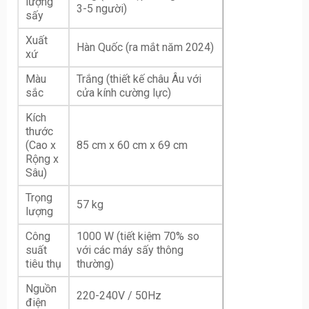
lượng
3-5 người)
sấy
Xuất
Hàn Quốc (ra mắt năm 2024)
xứ
Màu
Trắng (thiết kế châu Âu với
sắc
cửa kính cường lực)
Kích
thước
(Cao x
85 cm x 60 cm x 69 cm
Rộng x
Sâu)
Trọng
57 kg
lượng
Công
1000 W (tiết kiệm 70% so
suất
với các máy sấy thông
tiêu thụ
thường)
Nguồn
220-240V / 50Hz
điện