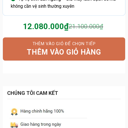
không cần vệ sinh thường xuyên
12.080.000
₫
21.100.000
₫
Giá
Giá
gốc
hiện
là:
tại
THÊM VÀO GIỎ HÀNG
21.100.000₫.
là:
12.080.000₫.
CHÚNG TÔI CAM KẾT