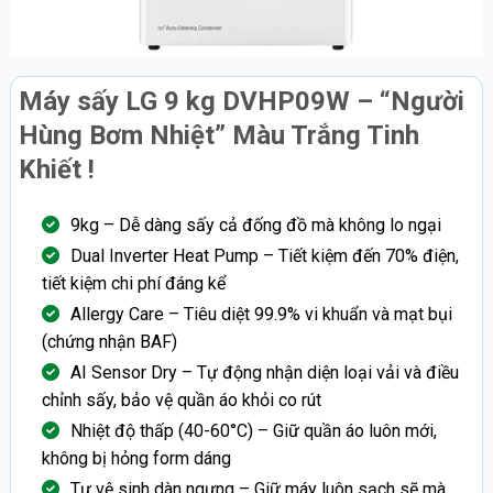
Máy sấy LG 9 kg DVHP09W – “Người
Hùng Bơm Nhiệt” Màu Trắng Tinh
Khiết !
9kg – Dễ dàng sấy cả đống đồ mà không lo ngại
Dual Inverter Heat Pump – Tiết kiệm đến 70% điện,
tiết kiệm chi phí đáng kể
Allergy Care – Tiêu diệt 99.9% vi khuẩn và mạt bụi
(chứng nhận BAF)
AI Sensor Dry – Tự động nhận diện loại vải và điều
chỉnh sấy, bảo vệ quần áo khỏi co rút
Nhiệt độ thấp (40-60°C) – Giữ quần áo luôn mới,
không bị hỏng form dáng
Tự vệ sinh dàn ngưng – Giữ máy luôn sạch sẽ mà