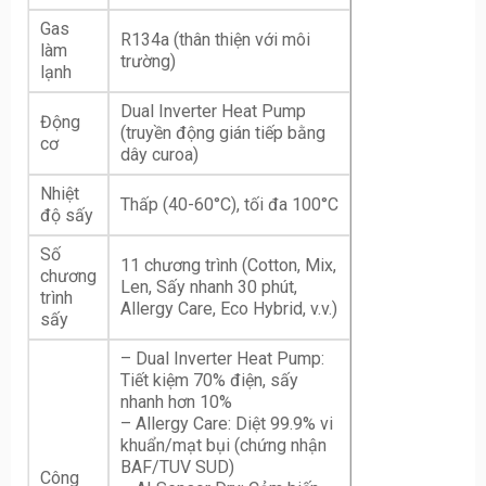
Gas
R134a (thân thiện với môi
làm
trường)
lạnh
Dual Inverter Heat Pump
Động
(truyền động gián tiếp bằng
cơ
dây curoa)
Nhiệt
Thấp (40-60°C), tối đa 100°C
độ sấy
Số
11 chương trình (Cotton, Mix,
chương
Len, Sấy nhanh 30 phút,
trình
Allergy Care, Eco Hybrid, v.v.)
sấy
– Dual Inverter Heat Pump:
Tiết kiệm 70% điện, sấy
nhanh hơn 10%
– Allergy Care: Diệt 99.9% vi
khuẩn/mạt bụi (chứng nhận
BAF/TUV SUD)
Công