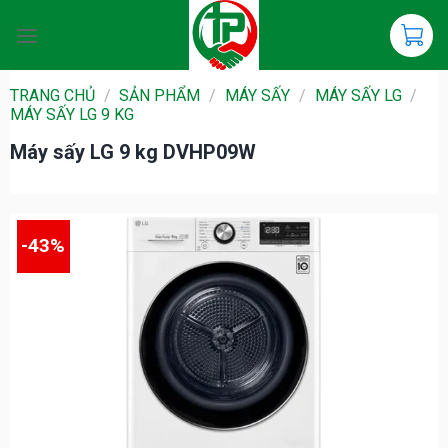
Chuyển
đến
nội
dung
TRANG CHỦ
/
SẢN PHẨM
/
MÁY SẤY
/
MÁY SẤY LG
/
MÁY SẤY LG 9 KG
Máy sấy LG 9 kg DVHP09W
-43%