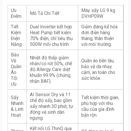
Ưu
Máy sấy LG 9 kg
Mô Tả Chi Tiết
Điểm
DVHP09W
Tiết
Dual Inverter kết hợp
Giảm đáng kể hóa
Kiệm
Heat Pump tiết kiệm
đơn điện hàng
Điện
70% điện, chỉ tiêu thụ
tháng, thân thiện
Năng
500W mỗi chu trình.
với môi trường.
Bảo
Nhiệt độ thấp giảm
Vệ
Quần áo bền lâu,
nhăn/co rút 50%, chế
Quần
bảo vệ da nhạy
độ Allergy Care diệt
Áo
cảm, an toàn cho
khuẩn 99.9% (chứng
Tối
sức khỏe.
nhận BAF).
Ưu
AI Sensor Dry và 11
Sấy
Tiết kiệm thời gian,
chế độ sấy, bao gồm
Nhanh
phù hợp với nhu
sấy nhanh 30 phút, tự
& Linh
cầu của gia đình
động vệ sinh dàn
Hoạt
bận rộn.
ngưng.
Kết nối LG ThinQ qua