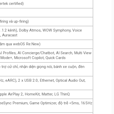
rtek certified)
iring và up-firing)
1.1.2 kênh), Dolby Atmos, WOW Symphony, Voice
e, Auracast
năm qua webOS Re:New)
I Profiles, AI Concierge/Chatbot, AI Search, Multi View
y Mode+, Microsoft Copilot, Quick Cards
trợ cử chỉ, nhận diện giọng nói, bánh xe cuộn, đèn
 eARC), 2 x USB 2.0, Ethernet, Optical Audio Out,
Apple AirPlay 2, HomeKit, Matter, LG ThinQ
eeSync Premium, Game Optimizer, độ trễ <5ms, 165Hz