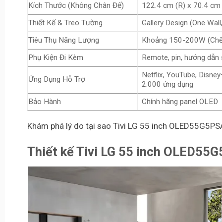
Kích Thước (Không Chân Đế)
122.4 cm (R) x 70.4 cm 
Thiết Kế & Treo Tường
Gallery Design (One Wal
Tiêu Thụ Năng Lượng
Khoảng 150-200W (Chế độ
Phụ Kiện Đi Kèm
Remote, pin, hướng dẫn 
Netflix, YouTube, Disne
Ứng Dụng Hỗ Trợ
2.000 ứng dụng
Bảo Hành
Chính hãng panel OLED
Khám phá lý do tại sao Tivi LG 55 inch OLED55G5PSA
Thiết kế
Tivi LG 55 inch OLED55