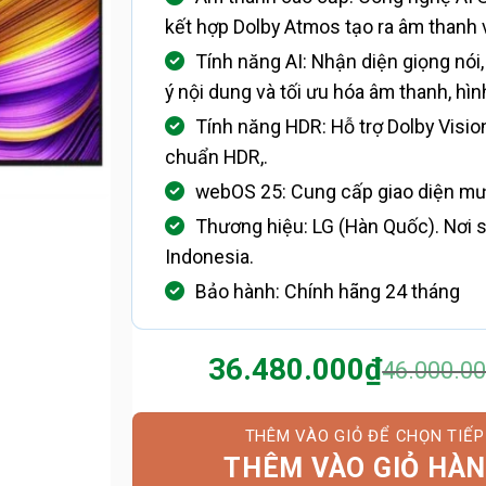
kết hợp Dolby Atmos tạo ra âm thanh 
Tính năng AI: Nhận diện giọng nói,
ý nội dung và tối ưu hóa âm thanh, hì
Tính năng HDR: Hỗ trợ Dolby Visio
chuẩn HDR,.
webOS 25: Cung cấp giao diện m
Thương hiệu: LG (Hàn Quốc). Nơi s
Indonesia.
Bảo hành: Chính hãng 24 tháng
36.480.000
₫
46.000.0
Giá
Giá
gốc
hiện
là:
tại
46.000.0
là:
THÊM VÀO GIỎ HÀ