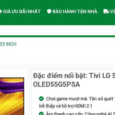
GIÁ ƯU ĐÃI NHẤT
BẢO HÀNH TẬN NHÀ
V
 55 INCH
Đặc điểm nổi bật: Tivi LG 
OLED55G5PSA
Chơi game mượt mà: Tần số quét 
trễ thấp và hỗ trợ HDMI 2.1
Âm thanh cao cấp: Công nghệ AI 