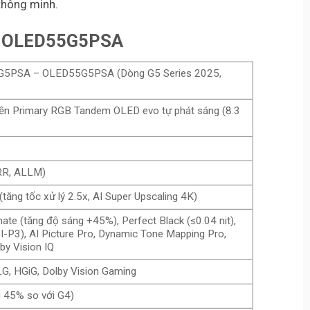
thông minh.
nch OLED55G5PSA
5G5PSA – OLED55G5PSA (Dòng G5 Series 2025,
nền Primary RGB Tandem OLED evo tự phát sáng (8.3
VRR, ALLM)
tăng tốc xử lý 2.5x, AI Super Upscaling 4K)
ate (tăng độ sáng +45%), Perfect Black (≤0.04 nit),
-P3), AI Picture Pro, Dynamic Tone Mapping Pro,
y Vision IQ
LG, HGiG, Dolby Vision Gaming
g 45% so với G4)