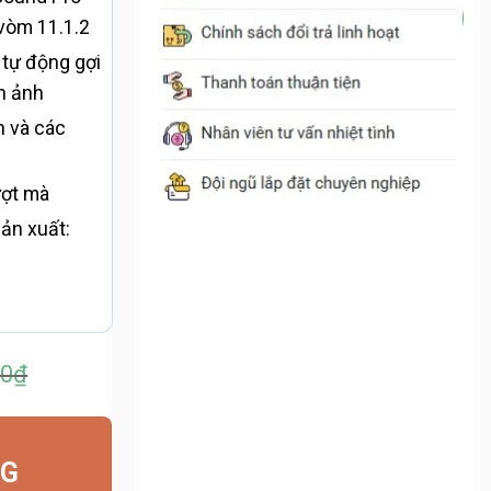
vòm 11.1.2
 tự động gợi
nh ảnh
n và các
ượt mà
ản xuất:
00
₫
00₫.
NG