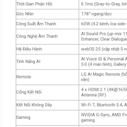
Thời Gian Phản Hồi
0.1ms (Gray-to-Gray, Inte
Góc Nhìn
178° ngang/dọc
Công Suất Âm Thanh
60W (4.2 kênh, loa side-f
AI Sound Pro (up-mix 1
Công Nghệ Âm Thanh
Enhancer, Clear Dialogu
Hệ Điều Hành
webOS 25 (cập nhật 5 
AI Voice ID & Personal A
Tính Năng AI
5.0 (4 màn hình), Galler
LG AI Magic Remote (hỗ 
Remote
nền)
4 x HDMI 2.1 (4K@165Hz,
Cổng Kết Nối
Antenna (RF)
Kết Nối Không Dây
Wi-Fi 7, Bluetooth 5.4, 
NVIDIA G-Sync, AMD Fr
Gaming
gaming