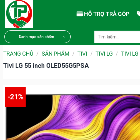
Chuyển
đến
HỖ TRỢ TRẢ GÓP
nội
dung
Tìm
Danh mục sản phẩm
kiếm:
TRANG CHỦ
/
SẢN PHẨM
/
TIVI
/
TIVI LG
/
TIVI LG
Tivi LG 55 inch OLED55G5PSA
-21%