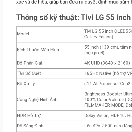
xác và dễ hiểu, giúp bạn đưa ra quyết định mua sắm 
Thông số kỹ thuật: Tivi LG 55 i
Tivi LG 55 inch OLED5
Model
Gallery Edition)
55 inch (139 cm), tấm 
Kích Thước Màn Hình
triệu pixel)
Độ Phân Giải
4K UHD (3840 x 2160)
Tần Số Quét
165Hz Native (hỗ trợ 
Bộ Xử Lý
α11 AI Processor Gen2 (
Brightness Booster Ultim
Công Nghệ Hình Ảnh
100% Color Volume (DCI
FILMMAKER MODE, Dolb
HDR Hỗ Trợ
Dolby Vision, HDR10, H
Độ Sáng Đỉnh
Lên đến 2.500 nits (tăn