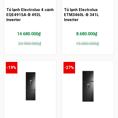
Tủ lạnh Electrolux 4 cánh
Tủ lạnh Electrolux
EQE4915A-B 492L
ETM3460L-B 341L
Inverter
Inverter
14.680.000
₫
8.680.000
₫
Giá
Giá
Giá
Giá
20.900.000
₫
15.000.000
₫
gốc
hiện
gốc
hiện
là:
tại
là:
tại
20.900.000₫.
là:
15.000.000₫.
là:
14.680.000₫.
8.680.000₫.
-19%
-27%