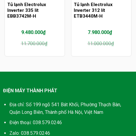
Tủ lạnh Electrolux
Tủ lạnh Electrolux
Inverter 335 lít
Inverter 312 lít
EBB3742M-H
ETB3440M-H
9.480.000
₫
7.980.000
₫
Giá
Giá
Giá
Giá
11.700.000
₫
11.000.000
₫
gốc
hiện
gốc
hiện
là:
tại
là:
tại
11.700.000₫.
là:
11.000.000₫.
là:
9.480.000₫.
7.980.000₫.
ĐIỆN MÁY THÀNH PHÁT
Địa chỉ: Số 199 ngõ 541 Bát Khối, Phường Thạch Bàn,
Quận Long Biên, Thành phố Hà Nội, Việt Nam
Điện thoại: 038.579.0246
Zalo: 038.579.0246