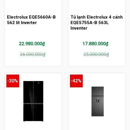
Electrolux EQE5660A-B
Tủ lạnh Electrolux 4 cánh
562 lít Inverter
EQE5755A-B 563L
Inventer
22.980.000
₫
17.880.000
₫
Giá
Giá
Giá
Giá
26.000.000
₫
25.000.000
₫
gốc
hiện
gốc
hiện
là:
tại
là:
tại
26.000.000₫.
là:
25.000.000₫.
là:
22.980.000₫.
17.880.000₫.
-30%
-42%