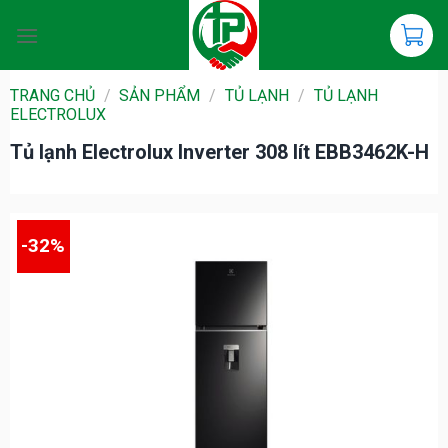
Chuyển
đến
nội
dung
TRANG CHỦ
/
SẢN PHẨM
/
TỦ LẠNH
/
TỦ LẠNH
ELECTROLUX
Tủ lạnh Electrolux Inverter 308 lít EBB3462K-H
-32%