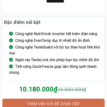
Đặc điểm nổi bật
Công nghệ NutriFresh Inverter tiết kiệm điện năng
Công nghệ EvenTemp duy trì nhiệt độ ổn định
Công nghệ TasteGuard với bộ lọc than hoạt tính khử
mùi
Ngăn rau TasteLock cho phép bạn tùy chỉnh độ ẩm
Tính năng QuickFreeze giúp làm đông lạnh nhanh
chóng
10.180.000
₫
15.000.000
₫
Giá
Giá
gốc
hiện
là:
tại