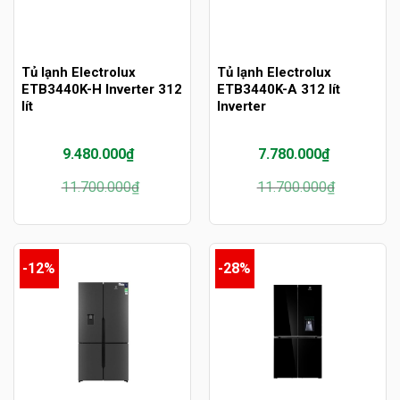
Tủ lạnh Electrolux
Tủ lạnh Electrolux
ETB3440K-H Inverter 312
ETB3440K-A 312 lít
lít
Inverter
9.480.000
₫
7.780.000
₫
Giá
Giá
Giá
Giá
11.700.000
₫
11.700.000
₫
gốc
hiện
gốc
hiện
là:
tại
là:
tại
11.700.000₫.
là:
11.700.000₫.
là:
9.480.000₫.
7.780.000₫.
-12%
-28%