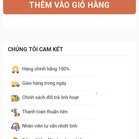
THÊM VÀO GIỎ HÀNG
15.000.000₫.
là:
10.180.000₫.
CHÚNG TÔI CAM KẾT