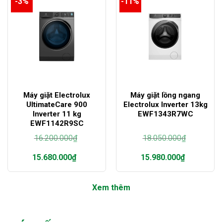
-3%
-11%
là:
là:
12.030.000₫.
12.130.000₫.
Máy giặt Electrolux
Máy giặt lồng ngang
UltimateCare 900
Electrolux Inverter 13kg
Inverter 11 kg
EWF1343R7WC
EWF1142R9SC
16.200.000
₫
18.050.000
₫
Giá
Giá
15.680.000
₫
15.980.000
₫
gốc
gốc
là:
là:
Giá
Giá
16.200.000₫.
18.050.000₫.
hiện
hiện
Xem thêm
tại
tại
là:
là:
15.680.000₫.
15.980.000₫.