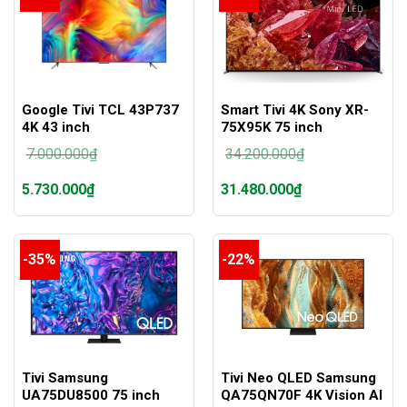
Google Tivi TCL 43P737
Smart Tivi 4K Sony XR-
4K 43 inch
75X95K 75 inch
7.000.000
₫
34.200.000
₫
Giá
Giá
5.730.000
₫
31.480.000
₫
gốc
gốc
là:
là:
Giá
Giá
7.000.000₫.
34.200.000₫.
hiện
hiện
tại
tại
-35%
-22%
là:
là:
5.730.000₫.
31.480.000₫.
Tivi Samsung
Tivi Neo QLED Samsung
UA75DU8500 75 inch
QA75QN70F 4K Vision AI