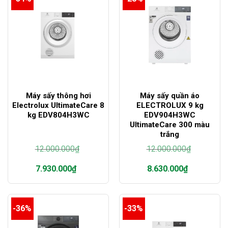
Máy sấy thông hơi
Máy sấy quần áo
Electrolux UltimateCare 8
ELECTROLUX 9 kg
kg EDV804H3WC
EDV904H3WC
UltimateCare 300 màu
trắng
12.000.000
₫
12.000.000
₫
Giá
Giá
7.930.000
₫
8.630.000
₫
gốc
gốc
là:
là:
Giá
Giá
12.000.000₫.
12.000.000₫.
hiện
hiện
tại
tại
-36%
-33%
là:
là:
7.930.000₫.
8.630.000₫.