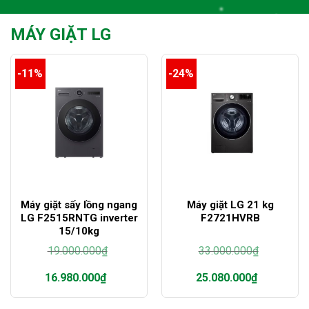
33.000.000₫.
27.380.000₫.
MÁY GIẶT LG
-11%
-24%
Máy giặt sấy lồng ngang
Máy giặt LG 21 kg
LG F2515RNTG inverter
F2721HVRB
15/10kg
19.000.000
₫
33.000.000
₫
Giá
Giá
16.980.000
₫
25.080.000
₫
gốc
gốc
là:
là:
Giá
Giá
19.000.000₫.
33.000.000₫.