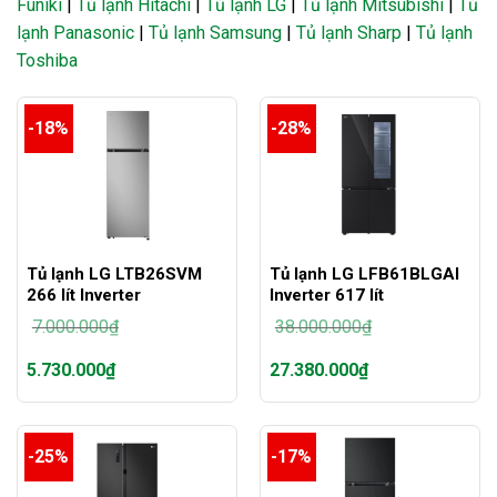
Funiki
|
Tủ lạnh Hitachi
|
Tủ lạnh LG
|
Tủ lạnh Mitsubishi
|
Tủ
lạnh Panasonic
|
Tủ lạnh Samsung
|
Tủ lạnh Sharp
|
Tủ lạnh
Toshiba
-18%
-28%
Tủ lạnh LG LTB26SVM
Tủ lạnh LG LFB61BLGAI
266 lít Inverter
Inverter 617 lít
7.000.000
₫
38.000.000
₫
Giá
Giá
5.730.000
₫
27.380.000
₫
gốc
gốc
là:
là:
Giá
Giá
7.000.000₫.
38.000.000₫.
hiện
hiện
tại
tại
-25%
-17%
là:
là:
5.730.000₫.
27.380.000₫.