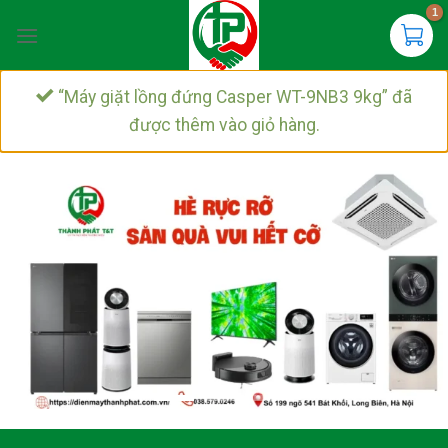
Chuyển
đến
nội
dung
“Máy giặt lồng đứng Casper WT-9NB3 9kg” đã
được thêm vào giỏ hàng.