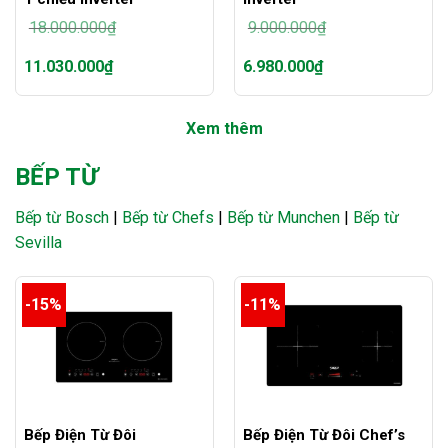
18.000.000
₫
9.000.000
₫
Giá
Giá
11.030.000
₫
6.980.000
₫
gốc
gốc
là:
là:
Giá
Giá
18.000.000₫.
9.000.000₫.
hiện
hiện
Xem thêm
tại
tại
là:
là:
11.030.000₫.
6.980.000₫.
BẾP TỪ
Bếp từ Bosch
|
Bếp từ Chefs
|
Bếp từ Munchen
|
Bếp từ
Sevilla
-15%
-11%
Bếp Điện Từ Đôi
Bếp Điện Từ Đôi Chef’s