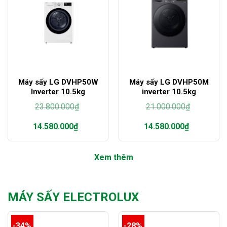
Máy sấy LG DVHP50W
Máy sấy LG DVHP50M
Inverter 10.5kg
inverter 10.5kg
23.800.000
₫
21.000.000
₫
Giá
Giá
14.580.000
₫
14.580.000
₫
gốc
gốc
là:
là:
Giá
Giá
23.800.000₫.
21.000.000₫.
hiện
hiện
Xem thêm
tại
tại
là:
là:
14.580.000₫.
14.580.000₫.
MÁY SẤY ELECTROLUX
-34%
-28%