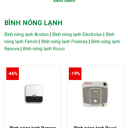
Xem thêm
là:
tại
11.500.000₫.
là:
13.900.000₫.
BÌNH NÓNG LẠNH
Bình nóng lạnh Ariston
|
Bình nóng lạnh Electrolux
|
Bình
nóng lạnh Ferroli
|
Bình nóng lạnh Picenza
|
Bình nóng lạnh
Renova
|
Bình nóng lạnh Rossi
-46%
-19%
Bình nóng lạnh Renova
Bình nóng lạnh Rossi