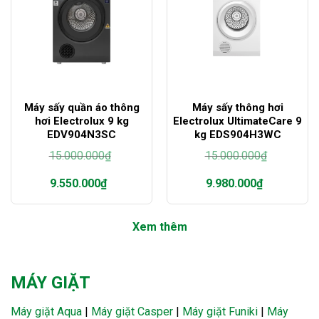
Máy sấy quần áo thông
Máy sấy thông hơi
hơi Electrolux 9 kg
Electrolux UltimateCare 9
EDV904N3SC
kg EDS904H3WC
15.000.000
₫
15.000.000
₫
Giá
Giá
9.550.000
₫
9.980.000
₫
gốc
gốc
là:
là:
Giá
Giá
15.000.000₫.
15.000.000₫.
hiện
hiện
Xem thêm
tại
tại
là:
là:
9.550.000₫.
9.980.000₫.
MÁY GIẶT
Máy giặt Aqua
|
Máy giặt Casper
|
Máy giặt Funiki
|
Máy