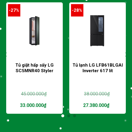
-27%
-28%
Tủ giặt hấp sấy LG
Tủ lạnh LG LFB61BLGAI
SC5MNR40 Styler
Inverter 617 lít
45.000.000
₫
38.000.000
₫
Giá
Giá
33.000.000
₫
27.380.000
₫
gốc
gốc
là:
là:
Giá
Giá
.
45.000.000₫.
38.000.000₫.
hiện
hiện
tại
tại
là:
là: