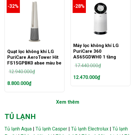
tại
tại
-32%
-28%
là:
là:
19.470.000₫.
4.570.000₫.
Máy lọc không khí LG
PuriCare 360
Quạt lọc không khí LG
AS65GDWH0 1 tầng
PuriCare AeroTower Hit
FS15GPBK0 abae màu be
17.440.000
₫
12.940.000
₫
Giá
12.470.000
₫
gốc
Giá
8.800.000
₫
là:
gốc
Giá
17.440.000₫.
là:
hiện
Giá
12.940.000₫.
tại
hiện
là:
Xem thêm
tại
12.470.000₫.
là:
8.800.000₫.
TỦ LẠNH
Tủ lạnh Aqua
|
Tủ lạnh Casper
|
Tủ lạnh Electrolux
|
Tủ lạnh