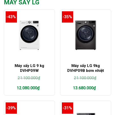
MÁY SẤY LG
-43%
-35%
Máy sấy LG 9 kg
Máy sấy LG 9kg
DVHP09W
DVHP09B bơm nhiệt
21.100.000
₫
21.100.000
₫
Giá
Giá
12.080.000
₫
13.680.000
₫
gốc
gốc
là:
là:
Giá
Giá
21.100.000₫.
21.100.000₫.
hiện
hiện
tại
tại
-39%
-31%
là:
là:
12.080.000₫.
13.680.000₫.