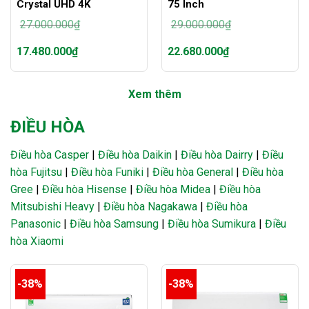
Crystal UHD 4K
75 Inch
27.000.000
₫
29.000.000
₫
Giá
Giá
17.480.000
₫
22.680.000
₫
gốc
gốc
là:
là:
Giá
Giá
27.000.000₫.
29.000.000₫.
hiện
hiện
Xem thêm
tại
tại
là:
là:
17.480.000₫.
22.680.000₫.
ĐIỀU HÒA
Điều hòa Casper
|
Điều hòa Daikin
|
Điều hòa Dairry
|
Điều
hòa Fujitsu
|
Điều hòa Funiki
|
Điều hòa General
|
Điều hòa
Gree
|
Điều hòa Hisense
|
Điều hòa Midea
|
Điều hòa
Mitsubishi Heavy
|
Điều hòa Nagakawa
|
Điều hòa
Panasonic
|
Điều hòa Samsung
|
Điều hòa Sumikura
|
Điều
hòa Xiaomi
-38%
-38%