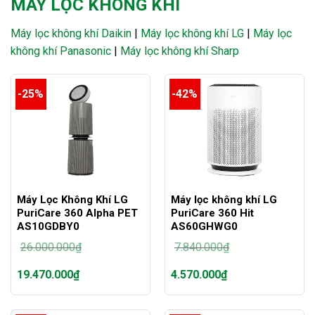
MÁY LỌC KHÔNG KHÍ
Máy lọc không khí Daikin
|
Máy lọc không khí LG
|
Máy lọc
không khí Panasonic
|
Máy lọc không khí Sharp
-25%
-42%
Máy Lọc Không Khí LG
Máy lọc không khí LG
PuriCare 360 Alpha PET
PuriCare 360 Hit
AS10GDBY0
AS60GHWG0
26.000.000
₫
7.840.000
₫
Giá
Giá
19.470.000
₫
4.570.000
₫
gốc
gốc
là:
là:
Giá
Giá
26.000.000₫.
7.840.000₫.
hiện
hiện