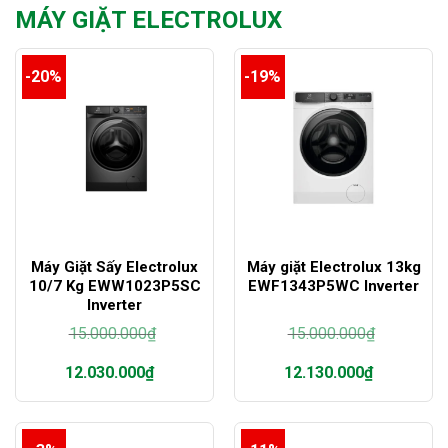
MÁY GIẶT ELECTROLUX
-20%
-19%
Máy Giặt Sấy Electrolux
Máy giặt Electrolux 13kg
10/7 Kg EWW1023P5SC
EWF1343P5WC Inverter
Inverter
15.000.000
₫
15.000.000
₫
Giá
Giá
12.030.000
₫
12.130.000
₫
gốc
gốc
là:
là:
Giá
Giá
15.000.000₫.
15.000.000₫.
hiện
hiện
tại
tại