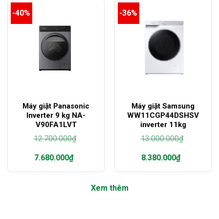
tại
-40%
-36%
là:
7.230.000₫.
Máy giặt Panasonic
Máy giặt Samsung
Inverter 9 kg NA-
WW11CGP44DSHSV
V90FA1LVT
inverter 11kg
12.700.000
₫
13.000.000
₫
Giá
Giá
7.680.000
₫
8.380.000
₫
gốc
gốc
là:
là:
Giá
Giá
12.700.000₫.
13.000.000₫.
hiện
hiện
Xem thêm
tại
tại
là:
là:
7.680.000₫.
8.380.000₫.