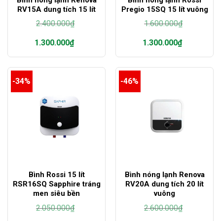
RV15A dung tích 15 lít
Pregio 15SQ 15 lít vuông
2.400.000
₫
1.600.000
₫
Giá
Giá
1.300.000
₫
1.300.000
₫
gốc
gốc
là:
là:
Giá
Giá
2.400.000₫.
1.600.000₫.
hiện
hiện
tại
tại
-34%
-46%
là:
là:
1.300.000₫.
1.300.000₫.
Bình Rossi 15 lít
Bình nóng lạnh Renova
RSR16SQ Sapphire tráng
RV20A dung tích 20 lít
men siêu bền
vuông
2.050.000
₫
2.600.000
₫