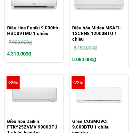
Điều Hòa Funiki 9.000btu
Điều hòa Midea MSAFII-
HSC09TMU 1 chiều
13CRN8 12000BTU 1
chiều
7.000.000
₫
8.180.000
₫
Giá
4.310.000
₫
gốc
Giá
5.080.000
₫
là:
gốc
Giá
7.000.000₫.
là:
hiện
Giá
8.180.000₫.
tại
hiện
là:
tại
-39%
-22%
4.310.000₫.
là:
5.080.000₫.
Điều hòa Daikin
Gree COSMO9CI
FTKY25ZVMV 9000BTU
9.000BTU 1 chiều
1 chiều Inverter
inverter