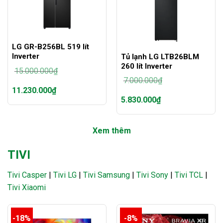
LG GR-B256BL 519 lít
Inverter
Tủ lạnh LG LTB26BLM
260 lít Inverter
15.000.000
₫
7.000.000
₫
Giá
11.230.000
₫
gốc
Giá
5.830.000
₫
là:
gốc
Giá
15.000.000₫.
là:
hiện
Giá
7.000.000₫.
tại
hiện
là:
Xem thêm
tại
11.230.000₫.
là:
5.830.000₫.
TIVI
Tivi Casper
|
Tivi LG
|
Tivi Samsung
|
Tivi Sony
|
Tivi TCL
|
Tivi Xiaomi
-18%
-8%