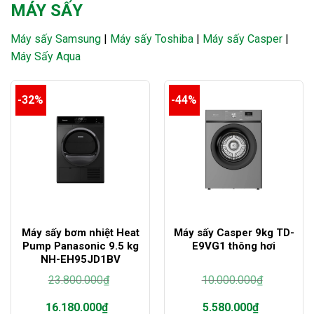
MÁY SẤY
Máy sấy Samsung
|
Máy sấy Toshiba
|
Máy sấy Casper
|
Máy Sấy Aqua
-32%
-44%
Máy sấy bơm nhiệt Heat
Máy sấy Casper 9kg TD-
Pump Panasonic 9.5 kg
E9VG1 thông hơi
NH-EH95JD1BV
23.800.000
₫
10.000.000
₫
Giá
Giá
16.180.000
₫
5.580.000
₫
gốc
gốc