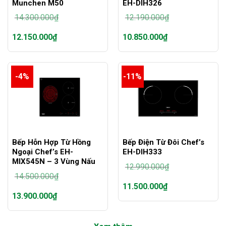
Munchen M50
EH-DIH326
14.300.000
₫
12.190.000
₫
Giá
Giá
12.150.000
₫
10.850.000
₫
gốc
gốc
là:
là:
Giá
Giá
14.300.000₫.
12.190.000₫.
hiện
hiện
tại
tại
-4%
-11%
là:
là:
12.150.000₫.
10.850.000₫.
Bếp Hỗn Hợp Từ Hồng
Bếp Điện Từ Đôi Chef’s
Ngoại Chef’s EH-
EH-DIH333
MIX545N – 3 Vùng Nấu
12.990.000
₫
14.500.000
₫
Giá
11.500.000
₫
gốc
Giá
13.900.000
₫
là:
gốc
Giá
12.990.000₫.
là:
hiện
Giá
14.500.000₫.
tại
hiện