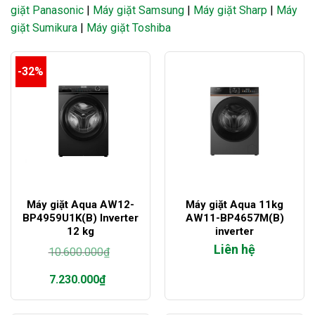
giặt Panasonic
|
Máy giặt Samsung
|
Máy giặt Sharp
|
Máy
giặt Sumikura
|
Máy giặt Toshiba
-32%
Máy giặt Aqua AW12-
Máy giặt Aqua 11kg
BP4959U1K(B) Inverter
AW11-BP4657M(B)
12 kg
inverter
Liên hệ
10.600.000
₫
Giá
7.230.000
₫
gốc
là:
Giá
10.600.000₫.
hiện