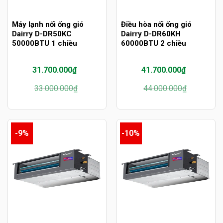
Máy lạnh nối ống gió
Điều hòa nối ống gió
Dairry D-DR50KC
Dairry D-DR60KH
50000BTU 1 chiều
60000BTU 2 chiều
31.700.000
₫
41.700.000
₫
Giá
Giá
Giá
Giá
33.000.000
₫
44.000.000
₫
gốc
hiện
gốc
hiện
là:
tại
là:
tại
33.000.000₫.
là:
44.000.000₫.
là:
31.700.000₫.
41.700.000₫.
-9%
-10%