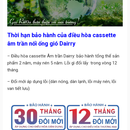
Thời hạn bảo hành của điều hòa
cassette
âm trần
nối ống gió Dairry
– Điều hòa cassette Âm trần Dairry: bảo hành tổng thể sản
phẩm 2 năm, máy nén 5 năm.
Lỗi gì đổi lấy
trong vòng 12
tháng.
– Đổi mới áp dụng lỗi (dàn nóng, dàn lạnh, lỗi máy nén, lỗi
van tiết lưu).