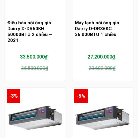
Điều hòa nối ống gió
Máy lạnh nối ống gió
Dairry D-DR50KH
Dairry D-DR36KC
50000BTU 2 chiều –
36.000BTU 1 chiều
2021
33.500.000
₫
27.200.000
₫
Giá
Giá
Giá
Giá
35.500.000
₫
29.600.000
₫
gốc
hiện
gốc
hiện
là:
tại
là:
tại
35.500.000₫.
là:
29.600.000₫.
là:
33.500.000₫.
27.200.000₫.
-3%
-5%