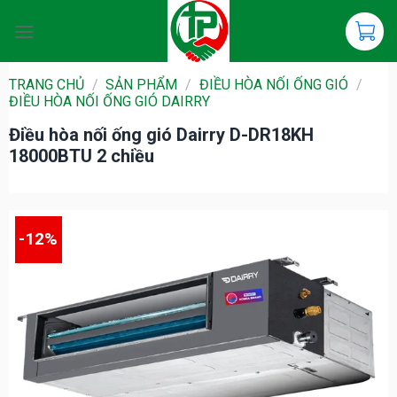
Chuyển
đến
nội
dung
TRANG CHỦ
/
SẢN PHẨM
/
ĐIỀU HÒA NỐI ỐNG GIÓ
/
ĐIỀU HÒA NỐI ỐNG GIÓ DAIRRY
Điều hòa nối ống gió Dairry D-DR18KH
18000BTU 2 chiều
-12%