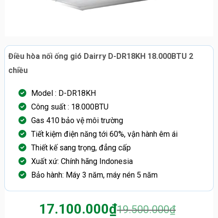
Điều hòa nối ống gió Dairry D-DR18KH 18.000BTU 2
chiều
Model : D-DR18KH
Công suất : 18.000BTU
Gas 410 bảo vệ môi trường
Tiết kiệm điện năng tới 60%, vận hành êm ái
Thiết kế sang trọng, đẳng cấp
Xuất xứ: Chính hãng Indonesia
Bảo hành: Máy 3 năm, máy nén 5 năm
17.100.000
₫
19.500.000
₫
Giá
Giá