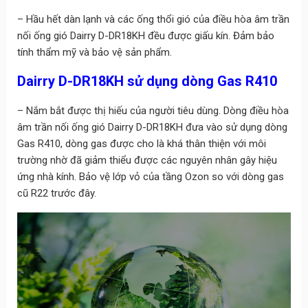
– Hầu hết dàn lạnh và các ống thổi gió của điều hòa âm trần
nối ống gió Dairry D-DR18KH đều được giấu kín. Đảm bảo
tính thẩm mỹ và bảo vệ sản phẩm.
Dairry
D-DR18KH
sử dụng dòng Gas R410
– Nắm bắt được thị hiếu của người tiêu dùng. Dòng điều hòa
âm trần nối ống gió Dairry D-DR18KH đưa vào sử dụng dòng
Gas R410, dòng gas được cho là khá thân thiện với môi
trường nhờ đã giảm thiểu được các nguyên nhân gây hiệu
ứng nhà kính. Bảo vệ lớp vỏ của tầng Ozon so với dòng gas
cũ R22 trước đây.