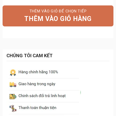
gốc
hiện
là:
tại
THÊM VÀO GIỎ HÀNG
19.500.000₫.
là:
17.100.000₫.
CHÚNG TÔI CAM KẾT