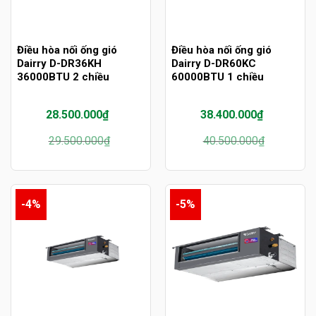
Điều hòa nối ống gió
Điều hòa nối ống gió
Dairry D-DR36KH
Dairry D-DR60KC
36000BTU 2 chiều
60000BTU 1 chiều
28.500.000
₫
38.400.000
₫
Giá
Giá
Giá
Giá
29.500.000
₫
40.500.000
₫
gốc
hiện
gốc
hiện
là:
tại
là:
tại
29.500.000₫.
là:
40.500.000₫.
là:
28.500.000₫.
38.400.000₫.
-4%
-5%