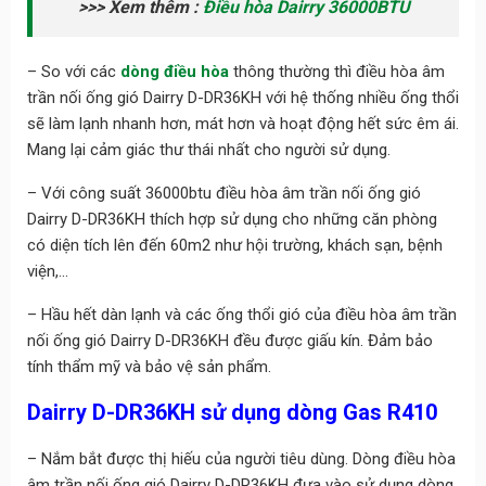
>>> Xem thêm :
Điều hòa Dairry 36000BTU
– So với các
dòng điều hòa
thông thường thì điều hòa âm
trần nối ống gió Dairry D-DR36KH với hệ thống nhiều ống thổi
sẽ làm lạnh nhanh hơn, mát hơn và hoạt động hết sức êm ái.
Mang lại cảm giác thư thái nhất cho người sử dụng.
– Với công suất 36000btu điều hòa âm trần nối ống gió
Dairry D-DR36KH thích hợp sử dụng cho những căn phòng
có diện tích lên đến 60m2 như hội trường, khách sạn, bệnh
viện,…
– Hầu hết dàn lạnh và các ống thổi gió của điều hòa âm trần
nối ống gió Dairry D-DR36KH đều được giấu kín. Đảm bảo
tính thẩm mỹ và bảo vệ sản phẩm.
Dairry
D-DR36KH
sử dụng dòng Gas R410
– Nắm bắt được thị hiếu của người tiêu dùng. Dòng điều hòa
âm trần nối ống gió Dairry D-DR36KH đưa vào sử dụng dòng