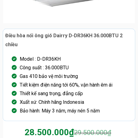
Điều hòa nối ông gió Dairry D-DR36KH 36.000BTU 2
chiều
Model : D-DR36KH
Công suất : 36.000BTU
Gas 410 bảo vệ môi trường
Tiết kiệm điện năng tới 60%, vận hành êm ái
Thiết kế sang trọng, đẳng cấp
Xuất xứ: Chính hãng Indonesia
Bảo hành: Máy 3 năm, máy nén 5 năm
28.500.000
₫
29.500.000
₫
Giá
Giá