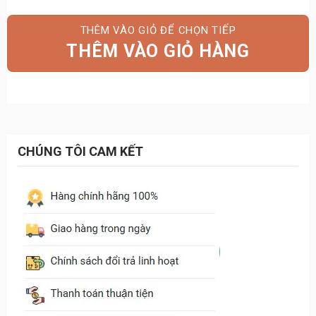
gốc
hiện
là:
tại
THÊM VÀO GIỎ HÀNG
29.500.000₫.
là:
28.500.000₫.
CHÚNG TÔI CAM KẾT