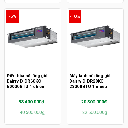
19.500.000₫.
là:
35.500.000₫.
là:
17.100.000₫.
33.500.000₫.
-5%
-10%
Điều hòa nối ống gió
Máy lạnh nối ống gió
Dairry D-DR60KC
Dairry D-DR28KC
60000BTU 1 chiều
28000BTU 1 chiều
38.400.000
₫
20.300.000
₫
Giá
Giá
Giá
Giá
40.500.000
₫
22.500.000
₫
gốc
hiện
gốc
hiện
là:
tại
là:
tại
40.500.000₫.
là:
22.500.000₫.
là: