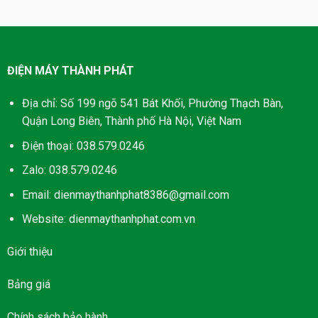
38.400.000₫.
20.300.000₫.
ĐIỆN MÁY THÀNH PHÁT
Địa chỉ: Số 199 ngõ 541 Bát Khối, Phường Thạch Bàn,
Quận Long Biên, Thành phố Hà Nội, Việt Nam
Điện thoại: 038.579.0246
Zalo: 038.579.0246
Email: dienmaythanhphat8386@gmail.com
Website: dienmaythanhphat.com.vn
Giới thiệu
Bảng giá
Chính sách bảo hành