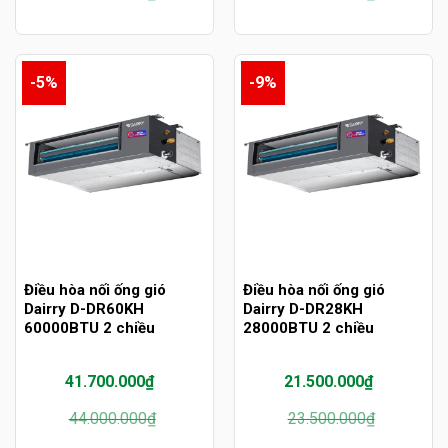
gốc
hiện
gốc
hiện
là:
tại
là:
tại
29.600.000₫.
là:
33.000.000₫.
là:
27.200.000₫.
31.700.000₫.
-5%
-9%
Điều hòa nối ống gió
Điều hòa nối ống gió
Dairry D-DR60KH
Dairry D-DR28KH
60000BTU 2 chiều
28000BTU 2 chiều
41.700.000
₫
21.500.000
₫
Giá
Giá
Giá
Giá
44.000.000
₫
23.500.000
₫
gốc
hiện
gốc
hiện
là:
tại
là:
tại