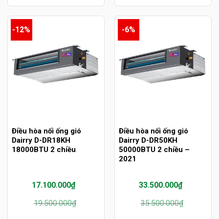
44.000.000₫.
là:
23.500.000₫.
là:
41.700.000₫.
21.500.000₫.
-12%
-6%
Điều hòa nối ống gió
Điều hòa nối ống gió
Dairry D-DR18KH
Dairry D-DR50KH
18000BTU 2 chiều
50000BTU 2 chiều –
2021
17.100.000
₫
33.500.000
₫
Giá
Giá
Giá
Giá
19.500.000
₫
35.500.000
₫
gốc
hiện
gốc
hiện
là:
tại
là:
tại