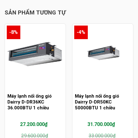
SẢN PHẨM TƯƠNG TỰ
-8%
-4%
Máy lạnh nối ống gió
Máy lạnh nối ống gió
Dairry D-DR36KC
Dairry D-DR50KC
36.000BTU 1 chiều
50000BTU 1 chiều
27.200.000
₫
31.700.000
₫
Giá
Giá
Giá
Giá
29.600.000
₫
33.000.000
₫