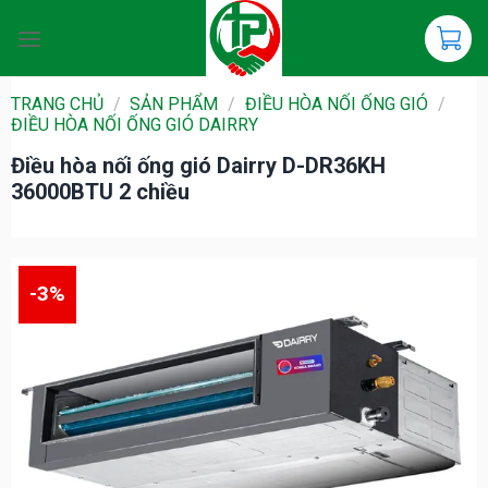
Chuyển
đến
nội
dung
TRANG CHỦ
/
SẢN PHẨM
/
ĐIỀU HÒA NỐI ỐNG GIÓ
/
ĐIỀU HÒA NỐI ỐNG GIÓ DAIRRY
Điều hòa nối ống gió Dairry D-DR36KH
36000BTU 2 chiều
-3%