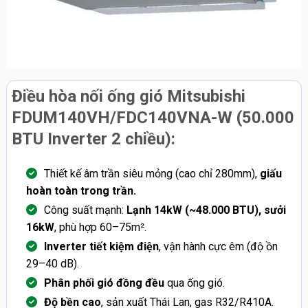
Điều hòa nối ống gió Mitsubishi
FDUM140VH/FDC140VNA-W (50.000
BTU Inverter 2 chiều):
Thiết kế âm trần siêu mỏng (cao chỉ 280mm),
giấu
hoàn toàn trong trần.
Công suất mạnh:
Lạnh 14kW (~48.000 BTU), sưởi
16kW
, phù hợp 60–75m².
Inverter tiết kiệm điện
, vận hành cực êm (độ ồn
29–40 dB).
Phân phối gió đồng đều
qua ống gió.
Độ bền cao
, sản xuất Thái Lan, gas R32/R410A.