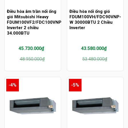
Điều hòa âm trần nối ống
Điều hòa nối ống gió
gió Mitsubishi Heavy
FDUM100VH/FDC90VNP-
FDUM100VF2/FDC100VNP
W 30000BTU 2 Chiều
Inverter 2 chiều
Inverter
34.000BTU
45.730.000
₫
43.580.000
₫
Giá
Giá
Giá
Giá
48.950.000
₫
53.480.000
₫
gốc
hiện
gốc
hiện
là:
tại
là:
tại
48.950.000₫.
là:
53.480.000₫.
là:
45.730.000₫.
43.580.000₫.
-4%
-5%