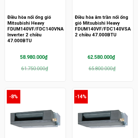
Điều hòa nối ống gió
Điều hòa âm trần nối ống
Mitsubishi Heavy
gió Mitsubishi Heavy
FDUM140VF/FDC140VNA
FDUM140VF/FDC140VSA
Inverter 2 chiều
2 chiều 47.000BTU
47.000BTU
58.980.000
₫
62.580.000
₫
Giá
Giá
Giá
Giá
61.750.000
₫
65.800.000
₫
gốc
hiện
gốc
hiện
là:
tại
là:
tại
61.750.000₫.
là:
65.800.000₫.
là:
58.980.000₫.
62.580.000₫.
-8%
-14%