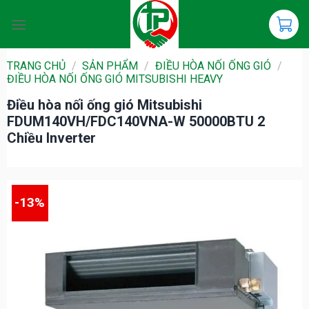
Chuyển
đến
nội
dung
TRANG CHỦ
/
SẢN PHẨM
/
ĐIỀU HÒA NỐI ỐNG GIÓ
/
ĐIỀU HÒA NỐI ỐNG GIÓ MITSUBISHI HEAVY
Điều hòa nối ống gió Mitsubishi
FDUM140VH/FDC140VNA-W 50000BTU 2
Chiều Inverter
-13%