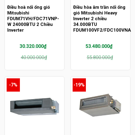
Điều hoà nối ống gió
Điều hòa âm trần nối ống
Mitsubishi
gió Mitsubishi Heavy
FDUM71VH/FDC71VNP-
Inverter 2 chiều
W 24000BTU 2 Chiều
34.000BTU
Inverter
FDUM100VF2/FDC100VNA
30.320.000
₫
53.480.000
₫
Giá
Giá
Giá
Giá
40.000.000
₫
55.800.000
₫
gốc
hiện
gốc
hiện
là:
tại
là:
tại
40.000.000₫.
là:
55.800.000₫.
là:
30.320.000₫.
53.480.000₫.
-7%
-19%