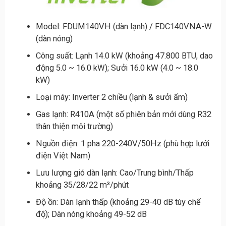
Model: FDUM140VH (dàn lạnh) / FDC140VNA-W
(dàn nóng)
Công suất: Lạnh 14.0 kW (khoảng 47.800 BTU, dao
động 5.0 ~ 16.0 kW); Sưởi 16.0 kW (4.0 ~ 18.0
kW)
Loại máy: Inverter 2 chiều (lạnh & sưởi ấm)
Gas lạnh: R410A (một số phiên bản mới dùng R32
thân thiện môi trường)
Nguồn điện: 1 pha 220-240V/50Hz (phù hợp lưới
điện Việt Nam)
Lưu lượng gió dàn lạnh: Cao/Trung bình/Thấp
khoảng 35/28/22 m³/phút
Độ ồn: Dàn lạnh thấp (khoảng 29-40 dB tùy chế
độ); Dàn nóng khoảng 49-52 dB