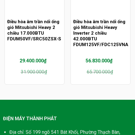
Điều hòa âm trần nối ống
Điều hòa âm trần nối ống
gió Mitsubishi Heavy 2
gió Mitsubishi Heavy
chiều 17.000BTU
Inverter 2 chiều
FDUM50VF/SRC50ZSX-S
42.000BTU
FDUM125VF/FDC125VNA
29.400.000
₫
56.830.000
₫
Giá
Giá
Giá
Giá
31.900.000
₫
65.700.000
₫
gốc
hiện
gốc
hiện
là:
tại
là:
tại
31.900.000₫.
là:
65.700.000₫.
là:
29.400.000₫.
56.830.000₫.
ĐIỆN MÁY THÀNH PHÁT
Địa chỉ: Số 199 ngõ 541 Bát Khối, Phường Thạch Bàn,