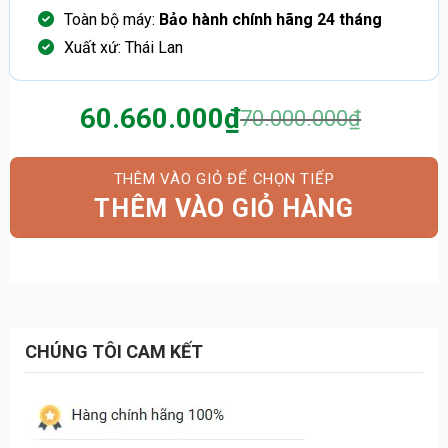
Toàn bộ máy:
Bảo hành chính hãng 24 tháng
Xuất xứ: Thái Lan
60.660.000
₫
70.000.000
₫
Giá
Giá
gốc
hiện
là:
tại
THÊM VÀO GIỎ HÀNG
70.000.000₫.
là:
60.660.000₫.
CHÚNG TÔI CAM KẾT