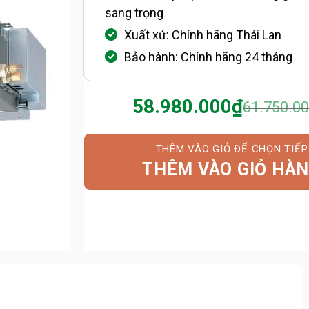
sang trọng
Xuất xứ: Chính hãng Thái Lan
Bảo hành: Chính hãng 24 tháng
58.980.000
₫
61.750.0
Giá
Giá
gốc
hiện
là:
tại
61.750.0
là:
THÊM VÀO GIỎ HÀ
58.980.0