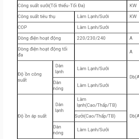
Công suất sưởi(Tối thiểu-Tối Đa)
KW
Công suất tiêu thụ
Làm Lạnh/Sưởi
KW
COP
Làm Lạnh/Sưởi
Dòng điện hoạt động
220/230/240
A
Dòng điện hoạt động tối
A
đa
Dàn
Làm Lạnh/Sưởi
lạnh
Độ ồn công
Db(A
suất
Dàn
Làm Lạnh/Sưởi
nóng
Làm
Dàn
lạnh(Cao/Thấp/TB)
lạnh
Độ ồn áp suất
Sưởi(Cao/Thấp/TB)
Db(A
Dàn
Làm Lạnh/Sưởi
nóng