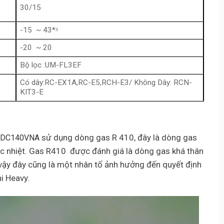
30/15
-15 ~ 43*ᶟ
-20 ~ 20
Bộ lọc :UM-FL3EF
Có dây:RC-EX1A,RC-E5,RCH-E3/ Không Dây: RCN-
KIT3-E
sử dụng dòng gas R 410, đây là dòng gas
FDC140VNA
ốc nhiệt. Gas R410 được đánh giá là dòng gas khá thân
ì vậy đây cũng là một nhân tố ảnh hưởng đến quyết định
i Heavy.