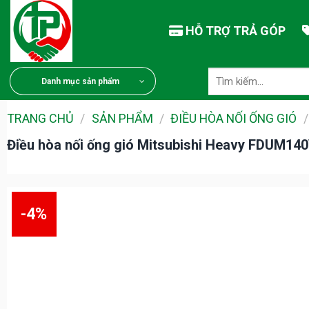
Chuyển
đến
HỖ TRỢ TRẢ GÓP
nội
dung
Tìm
Danh mục sản phẩm
kiếm:
TRANG CHỦ
/
SẢN PHẨM
/
ĐIỀU HÒA NỐI ỐNG GIÓ
/
Điều hòa nối ống gió Mitsubishi Heavy FDUM14
-4%