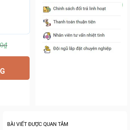
00
₫
00₫.
NG
00₫.
BÀI VIẾT ĐƯỢC QUAN TÂM