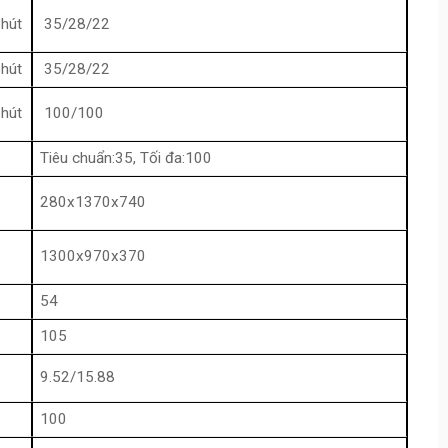
hút
35/28/22
hút
35/28/22
hút
100/100
Tiêu chuẩn:35, Tối đa:100
280x1370x740
1300x970x370
54
105
9.52/15.88
100