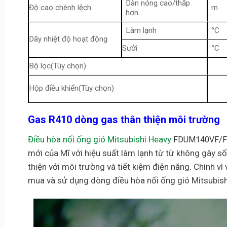
Dàn nóng cao/thấp
Độ cao chênh lệch
m
hơn
Làm lạnh
°C
Dãy nhiệt độ hoạt động
Sưởi
°C
Bộ lọc(Tùy chọn)
Hộp điều khiển(Tùy chọn)
Gas R410 dòng gas thân thiện môi trường
Điều hòa nối ống gió Mitsubishi Heavy
FDUM140VF/
mới của Mĩ với hiệu suất làm lạnh từ từ không gây s
thiện với môi trường và tiết kiệm điện năng. Chính v
mua và sử dụng dòng điều hòa nối ống gió Mitsubish