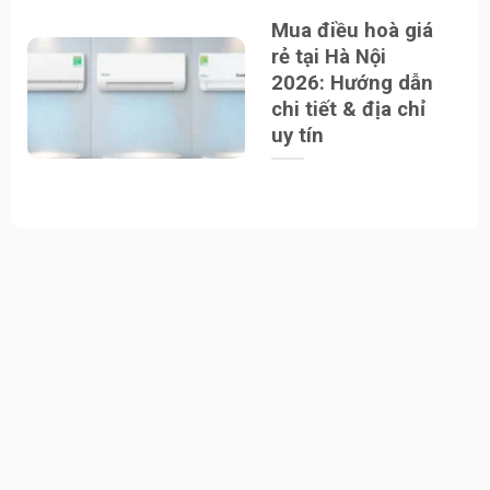
Mua điều hoà giá
rẻ tại Hà Nội
2026: Hướng dẫn
chi tiết & địa chỉ
uy tín