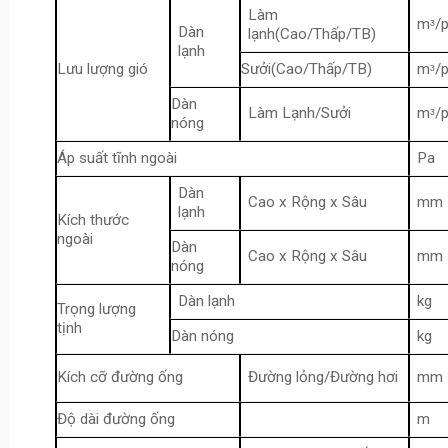
Làm
mᶟ/p
Dàn
lạnh(Cao/Thấp/TB)
lạnh
Lưu lượng gió
Sưởi(Cao/Thấp/TB)
mᶟ/p
Dàn
Làm Lạnh/Sưởi
mᶟ/p
nóng
Áp suất tĩnh ngoài
Pa
Dàn
Cao x Rộng x Sâu
mm
lạnh
Kích thước
ngoài
Dàn
Cao x Rộng x Sâu
mm
nóng
Dàn lạnh
kg
Trọng lượng
tịnh
Dàn nóng
kg
Kích cỡ đường ống
Đường lỏng/Đường hơi
mm
Độ dài đường ống
m